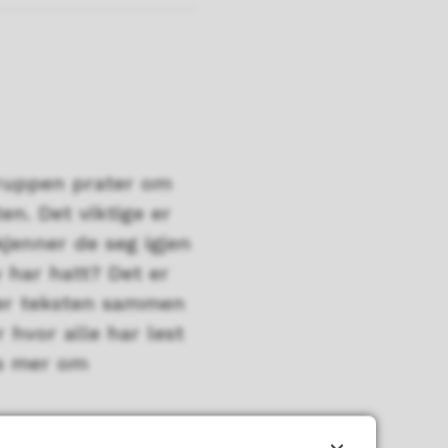
 gruppen prater om
en. Det viktige er
kjenner de seg igjen
 har hatt? Det er
eser teksten sammen
 hvor alle har lest
es mer om