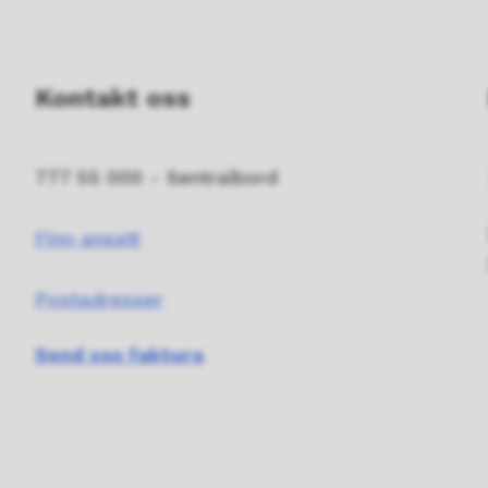
Kontakt oss
777 55 000 - Sentralbord
Finn ansatt
Postadresser
Send oss faktura