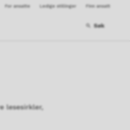
For ansatte
Ledige stillinger
Finn ansatt
Søk
 lesesirkler,