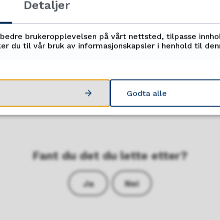
Detaljer
eltar i et nasjonalt nettverk for arbeid med 
rbedre brukeropplevelsen på vårt nettsted, tilpasse innho
ioteket arrangerer også shared reading-forum
er du til vår bruk av informasjonskapsler i henhold til de
rk.
vår kalender
.
Godta alle
n.larsen@tromsfylke.no
Fant du det du lette etter?
Ja
Nei