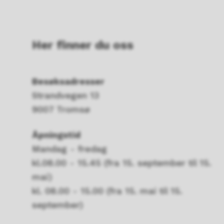
Her finner du oss
Besøksadresser
Strandvegen 13
9007 Tromsø
Åpningstid
Mandag - fredag
kl.08.00 - 15.45 (fra 15. september til 15.
mai)
kl. 08.00 - 15.00 (fra 15. mai til 15.
september)