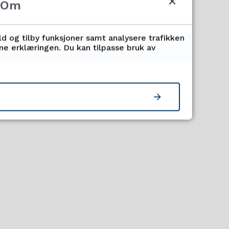
Om
samlesing/shared
ld og tilby funksjoner samt analysere trafikken
 for alle leseledere
nne erklæringen. Du kan tilpasse bruk av