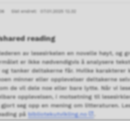
06
Sist endret
07.01.2025 12.32
shared reading
r lederen av lesesirkelen en novelle høyt, og
rmålet er ikke nødvendigvis å analysere tekst
r og tanker deltakerne får. Hvilke karakterer 
oen minner eller opplevelser deltakerne selv
 om de vil dele noe eller bare lytte. Når vi l
bare opplevelsen, i motsetning til lesesirkler
 gjort seg opp en mening om litteraturen. L
eading på
bibliotekutvikling.no
.