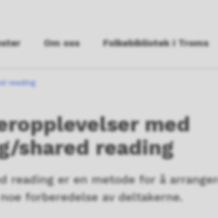
ester
Om oss
Folkebibliotek i Troms
d reading
seropplevelser med
g/shared reading
 reading er en metode for å arrangere
noe forberedelse av deltakerne.