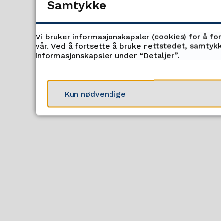
Nettverk
Samtykke
Fylkesbiblioteket d
Vi bruker informasjonskapsler (cookies) for å fo
reading. Fylkesbibl
vår. Ved å fortsette å bruke nettstedet, samtykk
informasjonskapsler under “Detaljer”.
i Troms og Finnma
Finn
neste forum i 
Kun nødvendige
Kontaktperson
elle