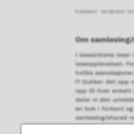
Publisert
05.08.2021 12.
Om samlesing/
I lesesirklene lese
leseopplevelsen. Fo
hvilke assosiasjone
i? Dukker det opp n
opp til hver enkelt
deler vi den umiddel
en bok i forkant og
samlesing/shared r