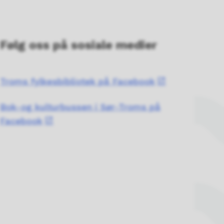
Følg oss på sosiale medier
Troms fylkesbibliotek på Facebook
Bok-og kulturbussen i Sør-Troms på
Facebook