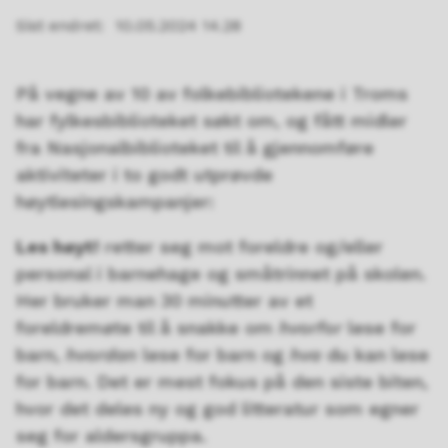
Sist endret
10.05.2024 14.28
På vegne av 10 av folkebibliotekene i Troms
har fylkesbiblioteket søkt om, og fått midler
fra Nasjonalbiblioteket til å gjennomføre
aktiviteter i to godt utprøvde
høytlesingskampanjer:
Les høyt!
retter seg mot foreldre og/eller
personal i barnehage og småtrinnet på skolen.
Her bruker man 30 minutter av et
foreldremøte til å snakke om
hvorfor
lese for
barn,
hvordan
lese for barn og
hva
du kan lese
for barn. Det er mest fokus på den siste biten,
hvor det deles ny og god litteratur som egner
seg for aldersgruppa.