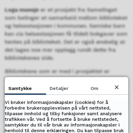
Loga munnje
er et prosjekt fra Sametinget
som betinger et samarbeid mellom biblioteket
og helsestasjonen i kommunen. Samiske barn
kan via helsestasjonen få tildelt bokgaver som
hentes på biblioteket. Det er også ønskelig at
det lages noe mer opplegg rundt dette fra
bibliotekenes side.
Bibliotekene som er med i prosjektet er
Ibestad, Kvænangen, Lavangen, Gratangen,
Bardu, Senja, Målselv, Harstad, Sørreisa og
Samtykke
Detaljer
Om
Dyrøy. I tillegg er Tromsø, Karlsøy og Storfjord
Vi bruker informasjonskapsler (cookies) for å
bibliotek med, men uten å være direkte søkere
forbedre brukeropplevelsen på vårt nettsted,
siden de har søkt midler til andre tiltak
tilpasse innhold og tilby funksjoner samt analysere
innenfor aktiv formidling.
trafikken vår. Ved å fortsette å bruke nettstedet,
samtykker du til vår bruk av informasjonskapsler i
henhold til denne erklæringen. Du kan tilpasse bruk
Kontaktperson:
Ellen Berg Larsen