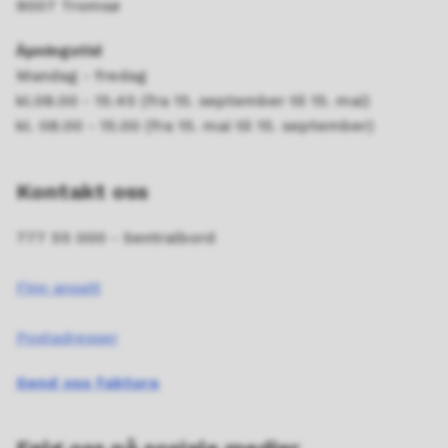
9007 Tromsø
Åpningstid
Mandag - fredag
kl.08.00 - 15.45 (fra 15. september til 15. mai)
kl. 08.00 - 15.00 (fra 15. mai til 15. september)
Kontakt oss
777 55 000 - Sentralbord
Finn ansatt
Postadresser
Send oss faktura