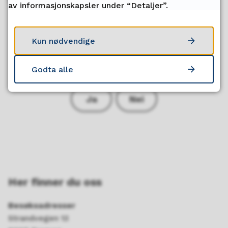
av informasjonskapsler under “Detaljer”.
Kun nødvendige
Fant du det du lette etter?
Godta alle
Ja
Nei
Her finner du oss
Besøksadresser
Strandvegen 13