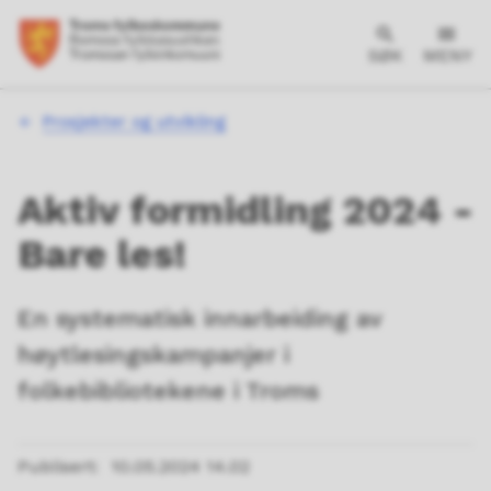
SØK
MENY
Du
Prosjekter og utvikling
er
her:
Aktiv formidling 2024 -
Bare les!
En systematisk innarbeiding av
høytlesingskampanjer i
folkebibliotekene i Troms
Publisert
10.05.2024 14.02