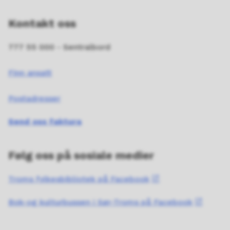
Kontakt oss
777 55 000 - Sentralbord
Finn ansatt
Postadresser
Send oss faktura
Følg oss på sosiale medier
Troms fylkesbibliotek på Facebook
Bok-og kulturbussen i Sør-Troms på Facebook