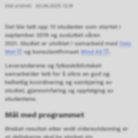
Sist endret
20.06.2025 12.16
Det ble tatt opp 13 studenter som startet i
september 2019 og avsluttet våren
2021. Studiet er utviklet i samarbeid med
Oslo
Met
og konsulentfirmaet
Mind AS
.
Leverandørene og fylkesbiblioteket
samarbeider tett for å sikre en god og
helhetlig koordinering og samkjøring av
studiet, gjennomføring og oppfølging av
studentene.
Mål med programmet
Ønsket resultat etter endt videreutdanning er
at deltakerne skal ha styrket sin