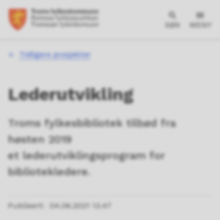
SØK
MENY
Du
Tidligere prosjekter
er
her:
Lederutvikling
Troms fylkesbibliotek tilbød fra
høsten 2019
et lederutviklingsprogram for
bibliotekledere.
Publisert
04.06.2021 13.47