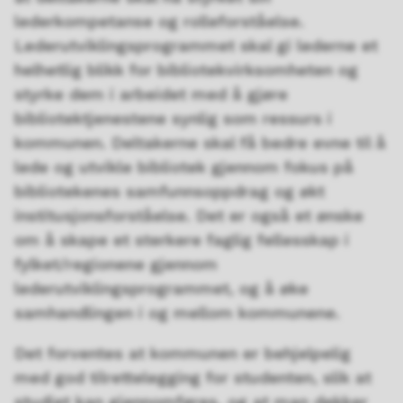
lederkompetanse og rolleforståelse.
Lederutviklingsprogrammet skal gi lederne et
helhetlig blikk for bibliotekvirksomheten og
styrke dem i arbeidet med å gjøre
bibliotektjenestene synlig som ressurs i
kommunen. Deltakerne skal få bedre evne til å
lede og utvikle bibliotek gjennom fokus på
bibliotekenes samfunnsoppdrag og økt
institusjonsforståelse. Det er også et ønske
om å skape et sterkere faglig fellesskap i
fylket/regionene gjennom
lederutviklingsprogrammet, og å øke
samhandlingen i og mellom kommunene.
Det forventes at kommunen er behjelpelig
med god tilrettelegging for studenten, slik at
studiet kan gjennomføres, og at man dekker