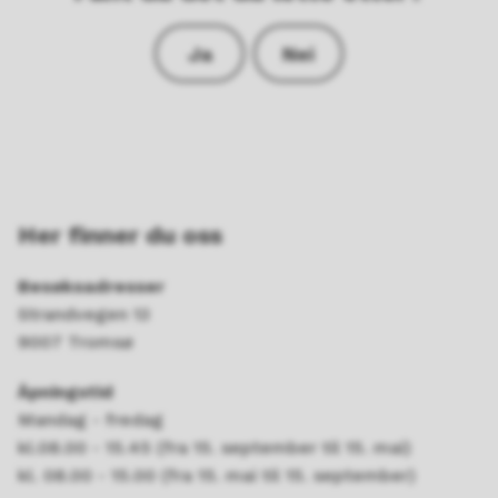
Ja
Nei
Her finner du oss
Besøksadresser
Strandvegen 13
9007 Tromsø
Åpningstid
Mandag - fredag
kl.08.00 - 15.45 (fra 15. september til 15. mai)
kl. 08.00 - 15.00 (fra 15. mai til 15. september)