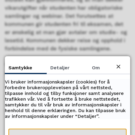
vikarutgifter når studenten har obligatoriske
samlinger og webinar. Det forutsettes at
kommunen gir studenten fri til eksamen, det
er ønskelig at man gjør avtaler om studie- og
lesetid. Kommunen dekker reise og opphold i
forbindelse med de fysiske samlingene.
Oslo Met leverte fire fagmoduler
Samtykke
Detaljer
Om
som hver ga 10 studiepoeng
Vi bruker informasjonskapsler (cookies) for å
forbedre brukeropplevelsen på vårt nettsted,
Artikkelliste
tilpasse innhold og tilby funksjoner samt analysere
trafikken vår. Ved å fortsette å bruke nettstedet,
samtykker du til vår bruk av informasjonskapsler i
henhold til denne erklæringen. Du kan tilpasse bruk
4. Kommunale virksomhetsledere i
av informasjonskapsler under “Detaljer”.
samspillet mellom politikk og
administrasjon