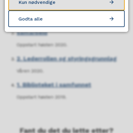
Kun nødvendige
Oppstart januar 2021.
Godta alle
3. Ledelse gjennom utvikling og
samarbeid
Oppstart høsten 2020.
2. Lederrollen og styringsgrunnlag
Våren 2020.
1. Biblioteket i samfunnet
Oppstart høsten 2019.
Fant du det du lette etter?