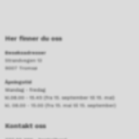
Her finner du oss
Besøksadresser
Strandvegen 13
9007 Tromsø
Åpningstid
Mandag - fredag
kl.08.00 - 15.45 (fra 15. september til 15. mai)
kl. 08.00 - 15.00 (fra 15. mai til 15. september)
Kontakt oss