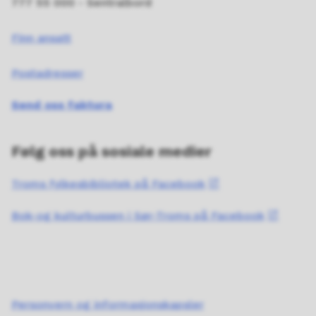
777 55 000 - Sentralbord
Finn ansatt
Postadresser
Send oss faktura
Følg oss på sosiale medier
Troms fylkesbibliotek på Facebook
Bok-og kulturbussen i Sør-Troms på Facebook
Personvern og informasjonskapsler