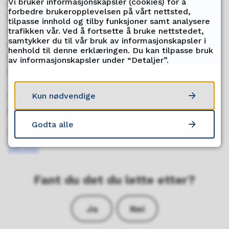
Vi bruker informasjonskapsler (cookies) for å
på at en leseleder leser høyt i en gruppe og
forbedre brukeropplevelsen på vårt nettsted,
leder en reflekterende og undrende samtale
tilpasse innhold og tilby funksjoner samt analysere
om leseopplevelsen. Samlesing er et godt
trafikken vår. Ved å fortsette å bruke nettstedet,
samtykker du til vår bruk av informasjonskapsler i
norsk ord for denne metoden. I løpet av
henhold til denne erklæringen. Du kan tilpasse bruk
høsten vil fylkesbiblioteket tilby kurs for
av informasjonskapsler under “Detaljer”.
leseledere i Troms.
Les mer om hva Shared Reading/samlesing er
Kun nødvendige
på
samlesing.no
Godta alle
Vil du vite mer? Ta kontakt med
Ellen Berg
Larsen
Fant du det du lette etter?
Ja
Nei