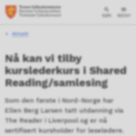
SØK
MENY
Du
Aktuelt
er
her:
Nå kan vi tilby
kurslederkurs i Shared
Reading/samlesing
Som den første i Nord-Norge har
Ellen Berg Larsen tatt utdanning via
The Reader i Liverpool og er nå
sertifisert kursholder for leseledere.