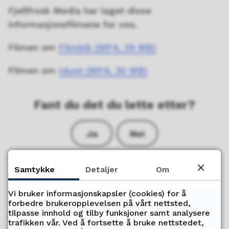
Fjellfrosk Media har laget disse
informasjonsfilmene for oss.
Filmen om
Filmbib
(MP4, 29 MB)
Filmen om
Idunn
(MP4, 30 MB)
Fant du det du lette etter?
Ja
Nei
Samtykke
Detaljer
Om
Vi bruker informasjonskapsler (cookies) for å
forbedre brukeropplevelsen på vårt nettsted,
tilpasse innhold og tilby funksjoner samt analysere
Her finner du oss
trafikken vår. Ved å fortsette å bruke nettstedet,