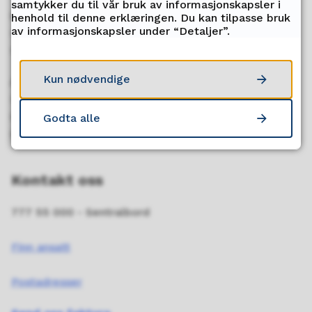
samtykker du til vår bruk av informasjonskapsler i
Besøksadresser
henhold til denne erklæringen. Du kan tilpasse bruk
av informasjonskapsler under “Detaljer”.
Strandvegen 13
9007 Tromsø
Kun nødvendige
Åpningstid
Mandag - fredag
kl.08.00 - 15.45 (fra 15. september til 15. mai)
Godta alle
kl. 08.00 - 15.00 (fra 15. mai til 15. september)
Kontakt oss
777 55 000 - Sentralbord
Finn ansatt
Postadresser