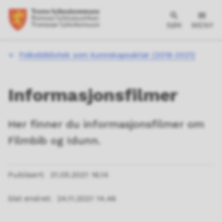
SØK
MENY
Du
Folkebibliotek som kunnskapsaktør (2018-2021)
er
her:
Informasjonsfilmer
Her finner du informasjonsfilmer om
Filmbib og Idunn.
Publisert
31.05.2021 16.14
Sist endret
24.11.2021 14.46