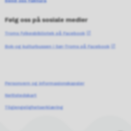
Send oss faktura
Følg oss på sosiale medier
Troms fylkesbibliotek på Facebook
Bok-og kulturbussen i Sør-Troms på Facebook
Personvern og informasjonskapsler
Nettstedskart
Tilgjengelighetserklæring