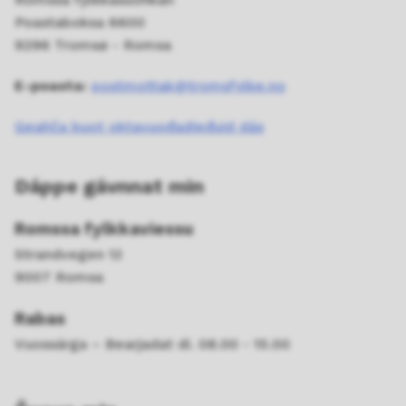
Poastaboksa 6600
9296 Tromsø - Romsa
E-poasta:
postmottak@tromsfylke.no
Geahča buot oktavuođadieđuid dás
Dáppe gávnnat min
Romssa fylkkaviessu
Strandvegen 13
9007 Romsa
Rabas
Vuossárga – Bearjadat di. 08.00 - 15.00