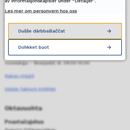
av informasjonskapsler under “Detaljer”.
Les mer om personvern hos oss
Veahkkebálvalus
Dušše dárbbašlaččat
Telefovdna
77 78 80 00
Dohkket buot
Telefovdnaáigi
Vuossárga – Bearjadat di. 09:00-15:00
Rabas virggit
Sádde fakturá midjiide
Oktavuohta
Poastačujuhus
Romssa fylkkasuohkan