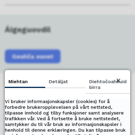
Áigeguovdil
Geahča eanet
Miehtan
Detáljat
Diehtočoahkuid
birra
Gávdnet go dan maid ohcet?
Vi bruker informasjonskapsler (cookies) for å
Juo
In
forbedre brukeropplevelsen på vårt nettsted,
tilpasse innhold og tilby funksjoner samt analysere
trafikken vår. Ved å fortsette å bruke nettstedet,
samtykker du til vår bruk av informasjonskapsler i
henhold til denne erklæringen. Du kan tilpasse bruk