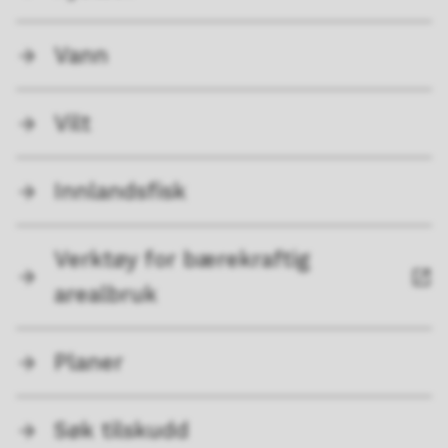
Vann
Vilt
Innlandsfisk
Verktøy for bærekraftig
arealbruk
Planer
Søk tilskudd