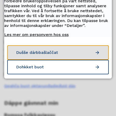
forbedre brukeropplevelsen på vårt nettsted,
Rabas virggit
tilpasse innhold og tilby funksjoner samt analysere
trafikken vår. Ved å fortsette å bruke nettstedet,
Sádde fakturá midjiide
samtykker du til vår bruk av informasjonskapsler i
henhold til denne erklæringen. Du kan tilpasse bruk
av informasjonskapsler under “Detaljer”.
Oktavuohta
Les mer om personvern hos oss
Poastačujuhus
Romssa fylkkasuohkan
Dušše dárbbašlaččat
Poastaboksa 6600
9296 Tromsø - Romsa
Dohkket buot
E-poasta:
postmottak@tromsfylke.no
Geahča buot oktavuođadieđuid dás
Dáppe gávnnat min
Romssa fylkkaviessu