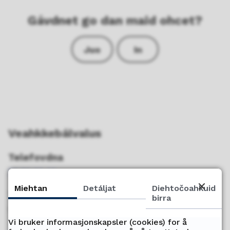
Gávdnet go dan maid ohcet?
Juo
In
Veahkkebálvalus
Telefovdna
77 78 80 00
Miehtan
Detáljat
Diehtočoahkuid
Telefovdnaáigi
birra
Vuossárga – Bearjadat di. 09:00-15:00
Vi bruker informasjonskapsler (cookies) for å