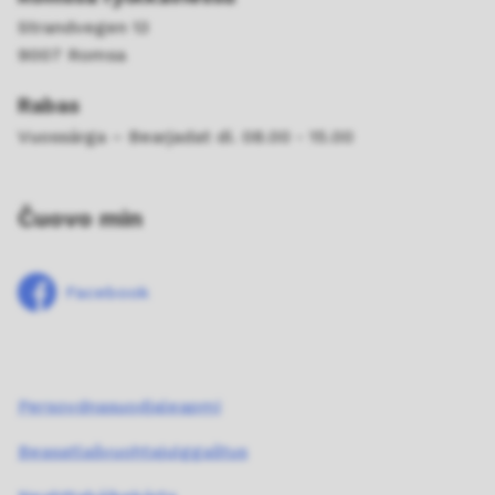
Strandvegen 13
9007 Romsa
Rabas
Vuossárga – Bearjadat di. 08.00 - 15.00
Čuovo min
Facebook
Persovdnasuodjaleapmi
Beasatlašvuohtajulggaštus