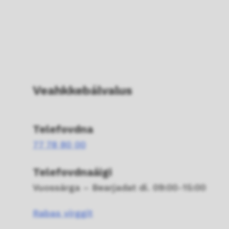
Veahkkebálvalus
Telefovdna
77 78 80 00
Telefovdnaáigi
Vuossárga – Bearjadat di. 09:00-15:00
Rabas virggit