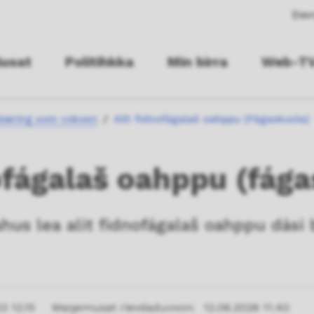
Davv
lusat
Politihkka
Min birra
Web-T
læring som voksen
Alit fidnofágalaš oahppu (Fágaskuvla)
ofágalaš oahppu (fág
us lea alit fidnofágalaš oahppu dási 
3 12.15
Maŋemusat rievdaduvvon
12.06.2026 11.40