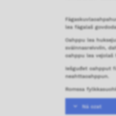
Fágaskuvlaoahpahus 
lea fágalaš govdoda
Oahppu lea hukseju
sváinnasreivviin, d
oahppu lea vejolaš
Iešguđet oahpput fá
neahttaoahppun.
Romssa fylkkasuoh
Ná ozat