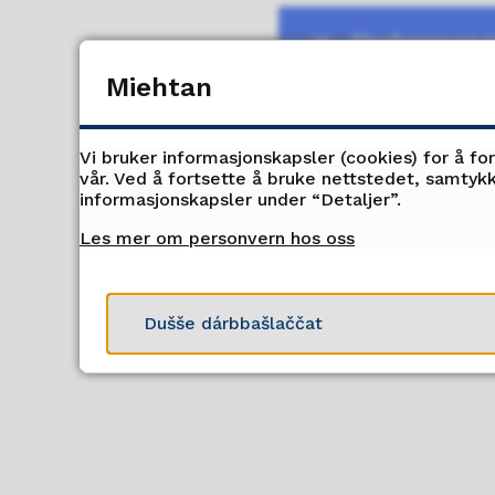
Sisabeassang
Miehtan
Máksámuš ja 
Vi bruker informasjonskapsler (cookies) for å fo
vår. Ved å fortsette å bruke nettstedet, samtykk
informasjonskapsler under “Detaljer”.
Doarjja alit 
Les mer om personvern hos oss
Eanet alit f
Dušše dárbbašlaččat