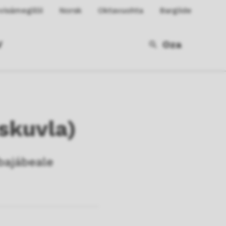
isámegillii
Norsk
Oktavuohta
Bargiide
V
Oza
askuvla)
bajábeale