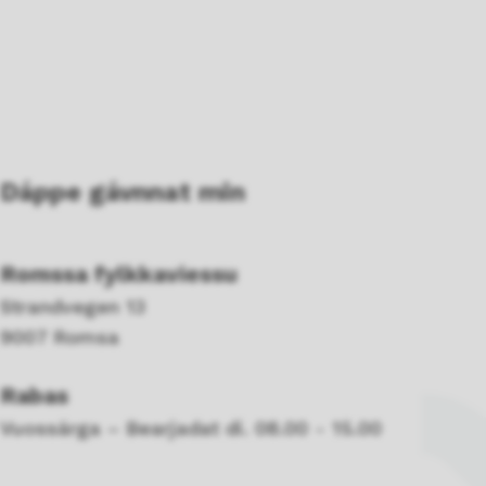
Dáppe gávnnat min
Romssa fylkkaviessu
Strandvegen 13
9007 Romsa
Rabas
Vuossárga – Bearjadat di. 08.00 - 15.00