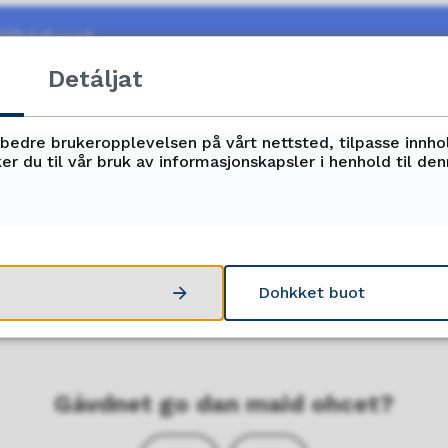
áibádusat
Detáljat
doarjja
rbedre brukeropplevelsen på vårt nettsted, tilpasse innho
er du til vår bruk av informasjonskapsler i henhold til de
fidnofágalaš oahppu fálliide
idnofágalaš oahppu birra
Dohkket buot
Gávdnet go dan maid ohcet?