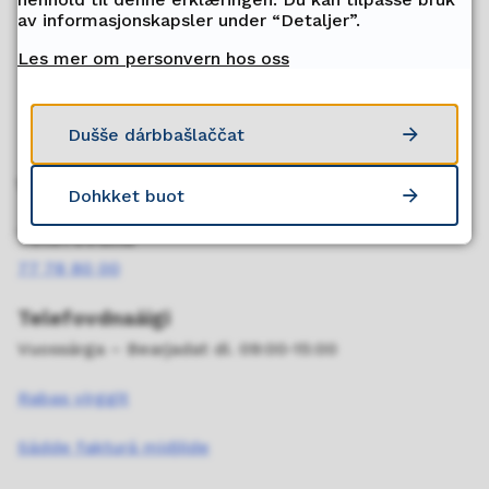
Juo
In
av informasjonskapsler under “Detaljer”.
Les mer om personvern hos oss
Dušše dárbbašlaččat
Veahkkebálvalus
Dohkket buot
Telefovdna
77 78 80 00
Telefovdnaáigi
Vuossárga – Bearjadat di. 09:00-15:00
Rabas virggit
Sádde fakturá midjiide