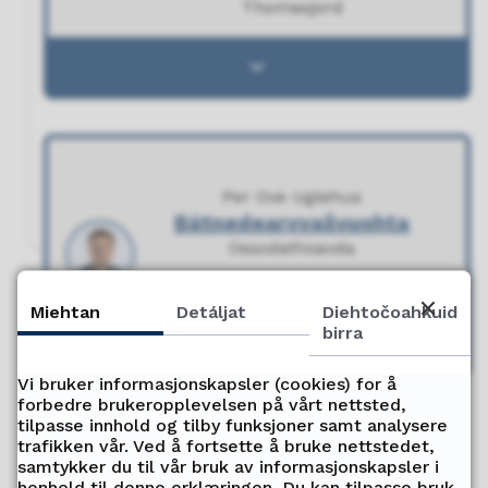
Thomasjord
Gelbbolašvuohta - (Open)
Per Ove Uglehus
Bátnedearvvašvuohta
Ossodathoavda
Assisterende etatssjef: Hilde
Miehtan
Detáljat
Diehtočoahkuid
Halvorsen
birra
Vi bruker informasjonskapsler (cookies) for å
forbedre brukeropplevelsen på vårt nettsted,
tilpasse innhold og tilby funksjoner samt analysere
Gávdnet go dan maid ohcet?
trafikken vår. Ved å fortsette å bruke nettstedet,
samtykker du til vår bruk av informasjonskapsler i
henhold til denne erklæringen. Du kan tilpasse bruk