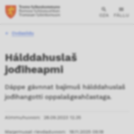
OZA
FÁLLU
Don
Ovdasiidu
leat
dáppe:
Hálddahuslaš
jođiheapmi
Dáppe gávnnat bajimuš hálddahuslaš
jođihangotti oppalašgeahčastaga.
Almmuhuvvon
28.09.2023 12.35
Maŋemusat rievdaduvvon
18.11.2025 09.18