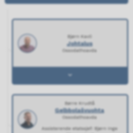
Bjørn Kavli
Johtalus
Ossodathoavda
Johtalus - (Open)
Børre Krudtå
Gelbbolašvuohta
Ossodathoavda
Assisterende etatssjef: Bjørn Inge