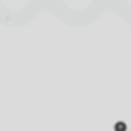
Innlogging
Til