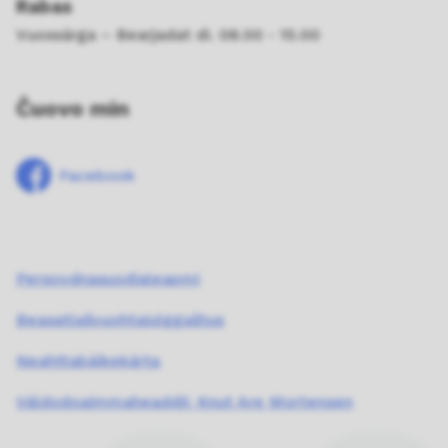
Rabas
Vuossárga – Bearjadat di. 08.00 - 15.00
Čuovo min
Facebook
Persovdnasuodjaleapmi
Beasatlašvuohtajulggaštus
Neahttabáikekárta
Váldodoaimmaheaddji: Knut Are Mortensen