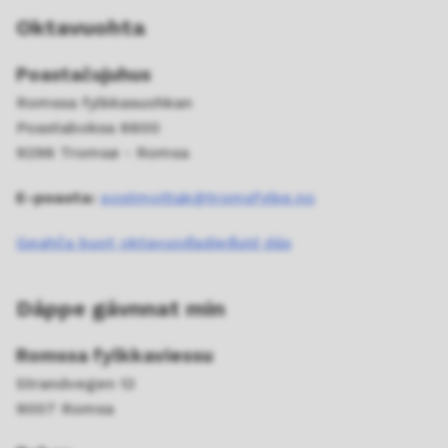
Oktavuohta
Poastačujuhus
Romssa fylkkasuohkan
Poastaboksa 6600
9296 Tromsø - Romsa
E-poasta:
postmottak@tromsfylke.no
Geahča buot oktavuođadieđuid dás
Dáppe gávnnat min
Romssa fylkkaviessu
Strandvegen 13
9007 Romsa