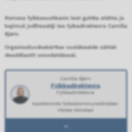
Romssa fylkkasuohkanis leat guhtta etáhta ja
bajimuš jođiheaddji lea fylkadirektevra Camilla
Bjørn.
Organisašuvdnakárttas vuolábealde sáhtát
deaddilastit ossodatdássái.
Camilla Bjørn
Fylkkadirektevra
Fylkkadirektevra
Assisterende fylkeskommunedirektør:
Vibeke Skinstad
Fylkkadirektevra - (Close)