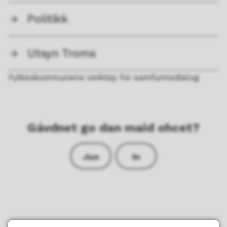
Politikk
Utsyn Troms
Fylkeskommunens verktøy for samfunnsdialog
Gávdnet go dan maid ohcet?
Juo
In