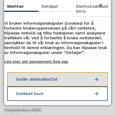
Veahkkebálvalus
Miehtan
Detáljat
Diehtočoahkuid
birra
Telefovdna
Vi bruker informasjonskapsler (cookies) for å
77 78 80 00
forbedre brukeropplevelsen på vårt nettsted,
tilpasse innhold og tilby funksjoner samt analysere
Telefovdnaáigi
trafikken vår. Ved å fortsette å bruke nettstedet,
samtykker du til vår bruk av informasjonskapsler i
Vuossárga – Bearjadat di. 09:00-15:00
henhold til denne erklæringen. Du kan tilpasse bruk
av informasjonskapsler under “Detaljer”.
Rabas virggit
Les mer om personvern hos oss
Sádde fakturá midjiide
Dušše dárbbašlaččat
Oktavuohta
Dohkket buot
Poastačujuhus
Romssa fylkkasuohkan
Poastaboksa 6600