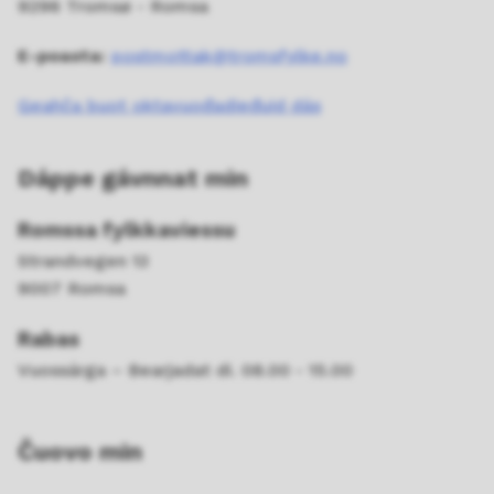
9296 Tromsø - Romsa
E-poasta:
postmottak@tromsfylke.no
Geahča buot oktavuođadieđuid dás
Dáppe gávnnat min
Romssa fylkkaviessu
Strandvegen 13
9007 Romsa
Rabas
Vuossárga – Bearjadat di. 08.00 - 15.00
Čuovo min