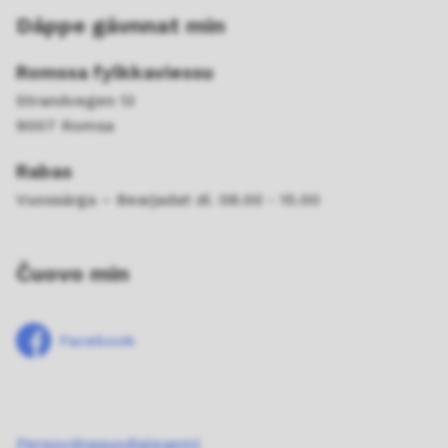
Dáppe gávnnat min
Romssa fylkkaviessu
Strandvegen 13
9007 Romsa
Rabas
Vuossárga – Bearjadat di. 08.00 - 15.00
Čuovo min
Facebook
Persovdnasuodjaleapmi