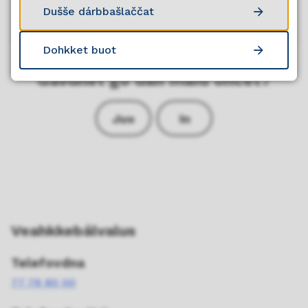
Dušše dárbbašlaččat
Dohkket buot
Gávdnet go dan maid ohcet?
Juo
In
Veahkkebálvalus
Telefovdna
77 78 80 00