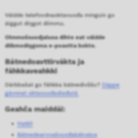
Váldde telefovdnaoktavuođa minguin go
áiggut diŋgot diimmu.
Olmmošsuodjalusa dihte eat váldde
diibmodiŋgoma e-poastta bokte.
Bátnedoavttirvákta ja
fáhkkaveahkki
Dárbbašat go fáhkka bátnedivššu?
Dáppe
gávnnat oktavuođadieđuid.
Geahča maiddái:
Hattit
Bátnedearvvašvuođabálvalus