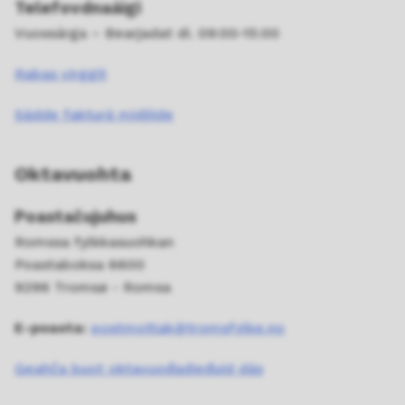
Telefovdnaáigi
Vuossárga – Bearjadat di. 09:00-15:00
Rabas virggit
Sádde fakturá midjiide
Oktavuohta
Poastačujuhus
Romssa fylkkasuohkan
Poastaboksa 6600
9296 Tromsø - Romsa
E-poasta:
postmottak@tromsfylke.no
Geahča buot oktavuođadieđuid dás