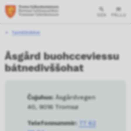
OZA
FÁLLU
Don
Tannklinikker
leat
dáppe:
Åsgård buohcceviessu
bátnedivššohat
Čujuhus:
Åsgårdvegen
40, 9016 Tromsø
Telefonnummir:
77 62