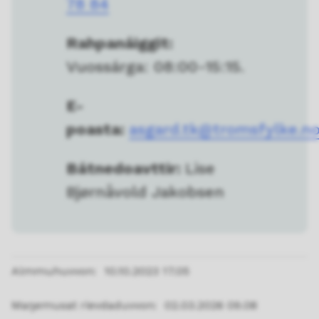
78 84
Rahpanáiggit:
Vuossárga: 08:00-15:15.
E-
poasta:
asgard.tk@tromsfylke.n
Bátnedoavttir:
Lise
Bjørnåvold Jakobsen
Almmuhuvvon
10.10.2023 17.05
Maŋemusat rievdaduvvon
02.03.2026 09.08