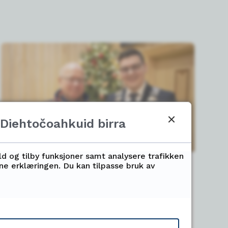
Diehtočoahkuid birra
ld og tilby funksjoner samt analysere trafikken
nne erklæringen. Du kan tilpasse bruk av
Bargostipeanda
juolluduvvo Paul-Anders
Simmai