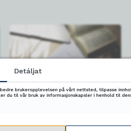
Detáljat
rbedre brukeropplevelsen på vårt nettsted, tilpasse innho
er du til vår bruk av informasjonskapsler i henhold til de
Privatistaeksámen giđđat
2026
Áiggut go váldit