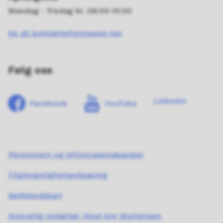
Mandag - fredag kl. 08:00-15:00
Se all kontaktinformasjon her
Følg oss
LinkedIn
Facebook
YouTube
Personvern og informasjonskapsler
Tilgjengelighetserklæring
Nettstedskart
Ansvarlig redaktør: Knut Are Mortensen