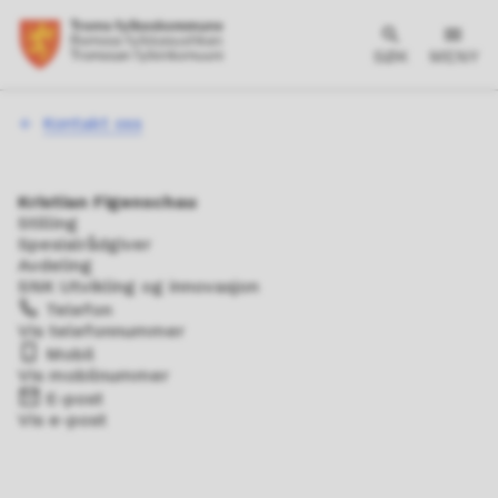
SØK
MENY
Du
Kontakt oss
er
her:
Kristian Figenschau
Stilling
Spesialrådgiver
Avdeling
SNK Utvikling og innovasjon
Telefon
Vis telefonnummer
Mobil
Vis mobilnummer
E-post
Vis e-post