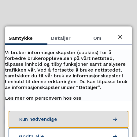
Samtykke
Detaljer
Om
Servicetorget
Vi bruker informasjonskapsler (cookies) for å
forbedre brukeropplevelsen på vårt nettsted,
Telefon
tilpasse innhold og tilby funksjoner samt analysere
trafikken vår. Ved å fortsette å bruke nettstedet,
77 78 80 00
samtykker du til vår bruk av informasjonskapsler i
henhold til denne erklæringen. Du kan tilpasse bruk
Telefontid
av informasjonskapsler under “Detaljer”.
Mandag - fredag kl. 09:00-15:00
Les mer om personvern hos oss
Ledige stillinger
Kun nødvendige
Send oss faktura
Godta alle