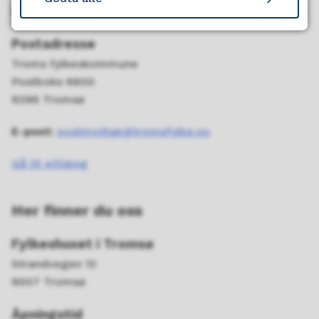
Kontakt oss
Postadresse
Troms fylkeskommune
Postboks 6600
9296 Tromsø
E-post:
postmottak@tromsfylke.no
Gå til eDialog
Her finner du oss
Fylkeshuset i Tromsø
Strandvegen 13
9007 Tromsø
Åpningstid