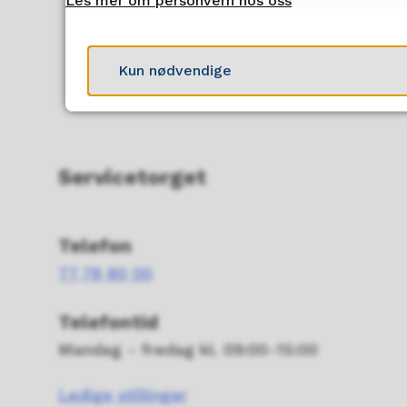
Les mer om personvern hos oss
Kun nødvendige
Servicetorget
Telefon
77 78 80 00
Telefontid
Mandag - fredag kl. 09:00-15:00
Ledige stillinger