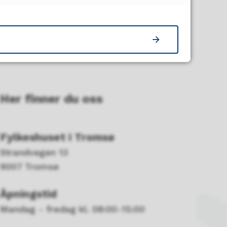
Her finner du oss
Fylkeshuset i Tromsø
Strandvegen 13
9007 Tromsø
Åpningstid
Mandag - fredag kl. 08:00-15:00