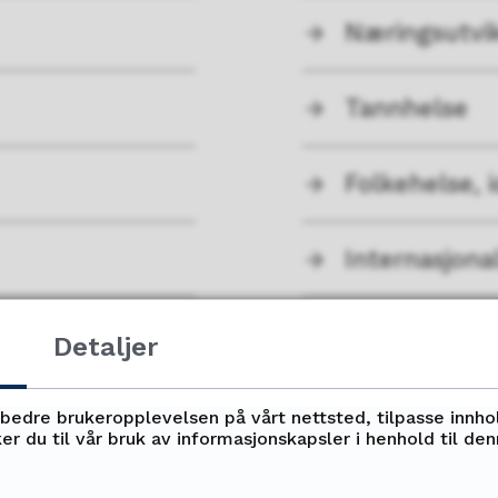
Næringsutvik
Tannhelse
Folkehelse, i
Internasjona
Integrering
Detaljer
rbedre brukeropplevelsen på vårt nettsted, tilpasse innho
er du til vår bruk av informasjonskapsler i henhold til de
Fant du det du lette etter?