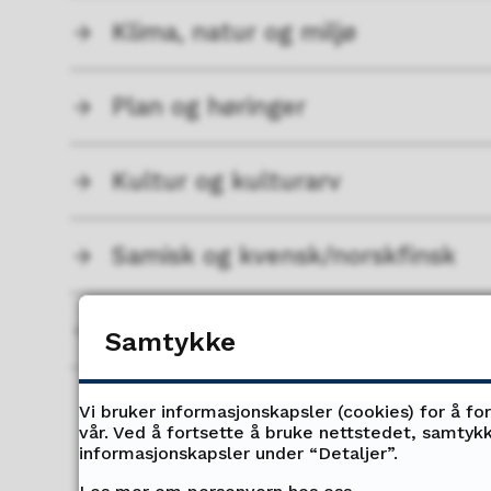
Klima, natur og miljø
Plan og høringer
Kultur og kulturarv
Samisk og kvensk/norskfinsk
Tilskudd, stipend og priser
Samtykke
Vi bruker informasjonskapsler (cookies) for å fo
vår. Ved å fortsette å bruke nettstedet, samtykk
informasjonskapsler under “Detaljer”.