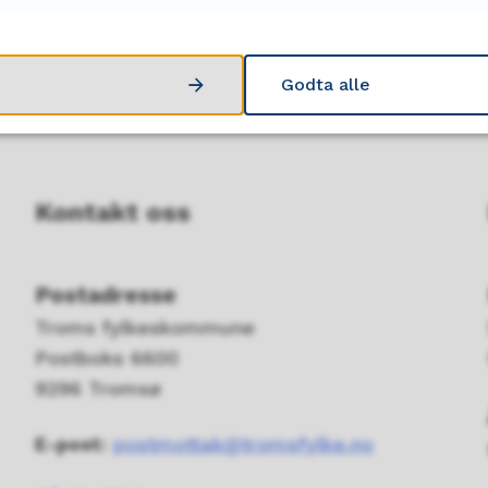
Ja
Nei
Godta alle
Kontakt oss
Postadresse
Troms fylkeskommune
Postboks 6600
9296 Tromsø
E-post:
postmottak@tromsfylke.no