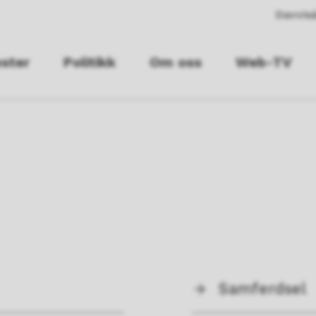
Davvisá
ester
Politikk
Om oss
Web-TV
Samferdsel