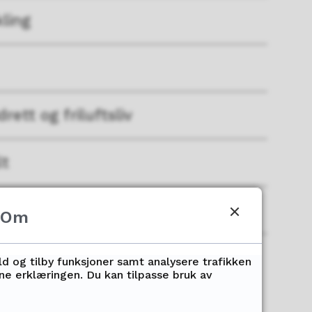
ling
drett og friluftsliv
lt
Om
ld og tilby funksjoner samt analysere trafikken
nne erklæringen. Du kan tilpasse bruk av