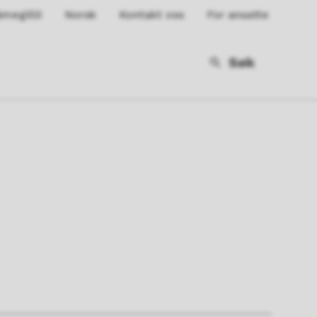
megillii
Norsk
Kontakt oss
For ansatte
Søk