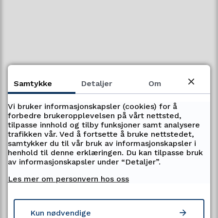
Send oss faktura
Kontakt oss
Postadresse
Samtykke
Detaljer
Om
Troms fylkeskommune
Postboks 6600
Vi bruker informasjonskapsler (cookies) for å
9296 Tromsø
forbedre brukeropplevelsen på vårt nettsted,
tilpasse innhold og tilby funksjoner samt analysere
trafikken vår. Ved å fortsette å bruke nettstedet,
E-post:
postmottak@tromsfylke.no
samtykker du til vår bruk av informasjonskapsler i
henhold til denne erklæringen. Du kan tilpasse bruk
Gå til eDialog
av informasjonskapsler under “Detaljer”.
Les mer om personvern hos oss
Her finner du oss
Kun nødvendige
Fylkeshuset i Tromsø