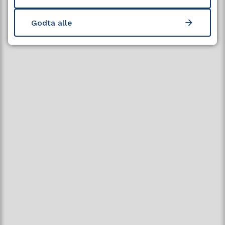
Strandvegen 13
9007 Tromsø
Godta alle
Åpningstid
Mandag - fredag kl. 08:00-15:00
Se all kontaktinformasjon her
Følg oss
LinkedIn
Facebook
YouTube
Personvern og informasjonskapsler
Tilgjengelighetserklæring