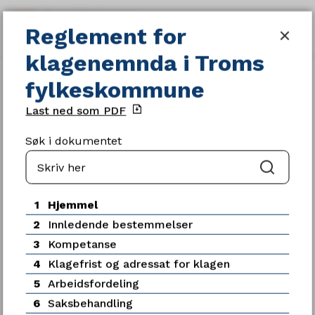
Reglement for klagenemnda i Tro
Reglement for
SØK
MENY
klagenemnda i Troms
Du
Reglement og retningslinjer
fylkeskommune
er
her:
Last ned som PDF
Søk i dokumentet
Søk
Servicetorget
1
Hjemmel
Telefon
2
Innledende bestemmelser
77 78 80 00
3
Kompetanse
Telefontid
4
Klagefrist og adressat for klagen
Mandag - fredag kl. 09:00-15:00
5
Arbeidsfordeling
6
Saksbehandling
Ledige stillinger