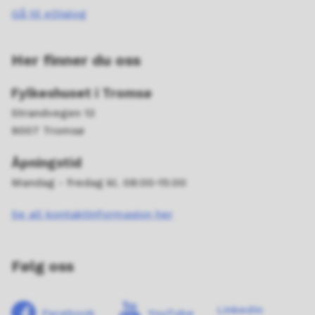
Gå til eDialog
Her finner du oss
Fylkeshuset i Tromsø
Strandvegen 13
9007 Tromsø
Åpningstid
Mandag - fredag kl. 08:00-15:00
Se all kontaktinformasjon her
Følg oss
LinkedIn
Facebook
YouTube