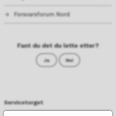
Forsvarsforum Nord
Fant du det du lette etter?
Ja
Nei
Servicetorget
Telefon