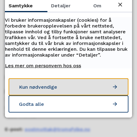
Samtykke
Detaljer
Om
77 78 80 00
Vi bruker informasjonskapsler (cookies) for å
Telefontid
forbedre brukeropplevelsen på vårt nettsted,
Mandag - fredag kl. 09:00-15:00
tilpasse innhold og tilby funksjoner samt analysere
trafikken vår. Ved å fortsette å bruke nettstedet,
samtykker du til vår bruk av informasjonskapsler i
Ledige stillinger
henhold til denne erklæringen. Du kan tilpasse bruk
av informasjonskapsler under “Detaljer”.
Send oss faktura
Les mer om personvern hos oss
Kontakt oss
Kun nødvendige
Postadresse
Troms fylkeskommune
Godta alle
Postboks 6600
9296 Tromsø
E-post:
postmottak@tromsfylke.no