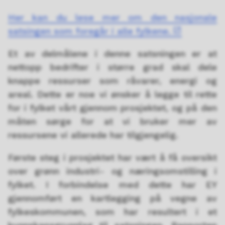
Her kan du lese mer om den nasjonale
satsingen som foregår i alle fylkene.
Et av delmålene i denne satsningen er at
nettopp bedrifter i større grad skal dele
knappe ressurser som råvarer, energi og
areal. Dette er noe vi ønsker å legge til rette
for i fylket vårt gjennom prosjektet, og på den
måten sørge for at vi bruker mer av
ressursene vi allerede har tilgjengelig.
Første steg i prosjektet har vært å få oversikt
over grønn industri- og næringsomstilling i
fylket. I forbindelse med dette har EY
gjennomført en kartlegging på vegne av
fylkeskommunen, som har resultert i et