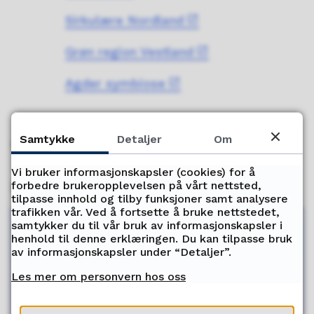
Sirkulære Nordland
Grøn region Vestland
Agder symbiose
Samtykke
Detaljer
Om
Har du spørsmål eller innspill til satsingen?
Vi bruker informasjonskapsler (cookies) for å
Kontakt
forbedre brukeropplevelsen på vårt nettsted,
tilpasse innhold og tilby funksjoner samt analysere
trafikken vår. Ved å fortsette å bruke nettstedet,
samtykker du til vår bruk av informasjonskapsler i
henhold til denne erklæringen. Du kan tilpasse bruk
av informasjonskapsler under “Detaljer”.
Birgitte Karlstrøm
Rådgiver
Les mer om personvern hos oss
Send e-post