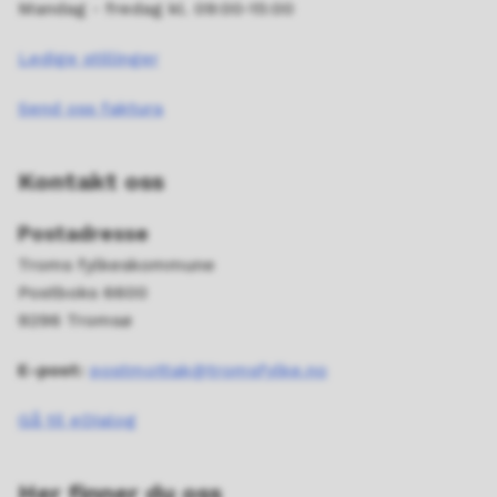
Mandag - fredag kl. 09:00-15:00
Ledige stillinger
Send oss faktura
Kontakt oss
Postadresse
Troms fylkeskommune
Postboks 6600
9296 Tromsø
E-post:
postmottak@tromsfylke.no
Gå til eDialog
Her finner du oss