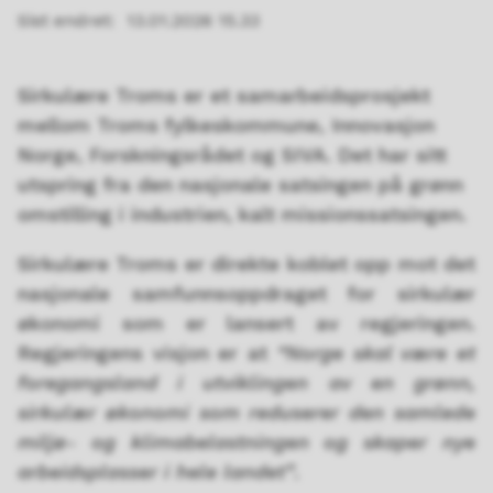
Sist endret
13.01.2026 15.33
Sirkulære Troms er et samarbeidsprosjekt
mellom Troms fylkeskommune, Innovasjon
Norge, Forskningsrådet og SIVA. Det har sitt
utspring fra den nasjonale satsingen på grønn
omstilling i industrien, kalt missionssatsingen.
Sirkulære Troms er direkte koblet opp mot det
nasjonale samfunnsoppdraget for sirkulær
økonomi som er lansert av regjeringen.
Regjeringens visjon er at
“Norge skal være et
foregangsland i utviklingen av en grønn,
sirkulær økonomi som reduserer den samlede
miljø- og klimabelastningen og skaper nye
arbeidsplasser i hele landet”
.