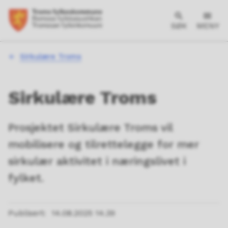
SØK
MENY
Du
Sirkulære Troms
er
her:
Sirkulære Troms
Prosjektet Sirkulære Troms vil
mobilisere og tilrettelegge for mer
sirkulær aktivitet i næringslivet i
fylket.
Publisert
14.08.2025 14.39