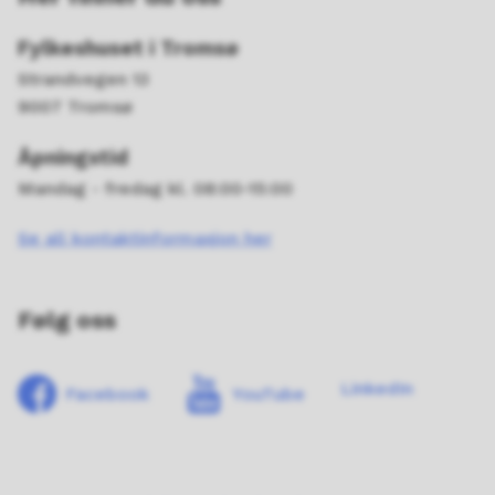
Fylkeshuset i Tromsø
Strandvegen 13
9007 Tromsø
Åpningstid
Mandag - fredag kl. 08:00-15:00
Se all kontaktinformasjon her
Følg oss
LinkedIn
Facebook
YouTube