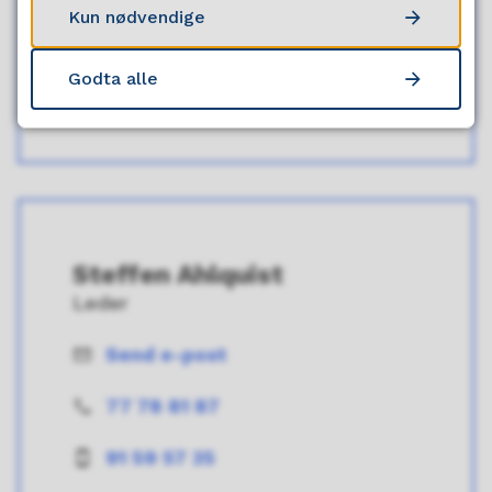
E-
Kun nødvendige
post
93 29 48 04
Telefon
Godta alle
93 29 48 04
Mobil
Steffen Ahlquist
Leder
Send e-post
E-
post
77 78 81 87
Telefon
91 59 57 35
Mobil