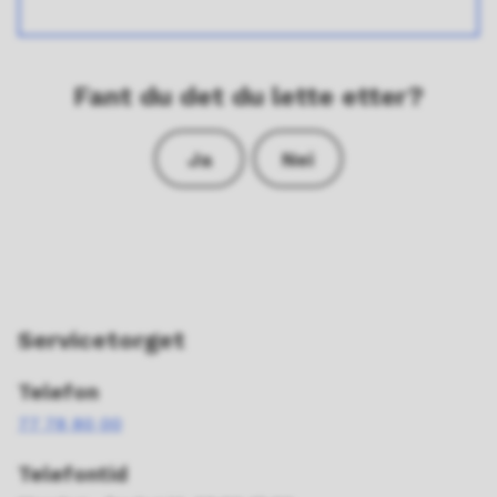
Fant du det du lette etter?
Ja
Nei
Servicetorget
Telefon
77 78 80 00
Telefontid