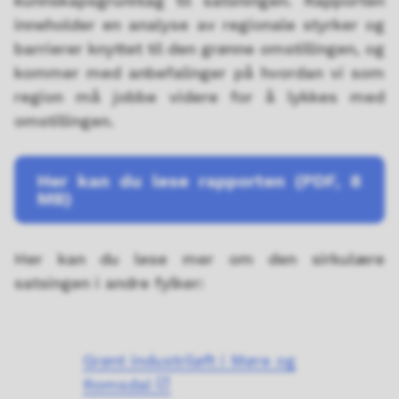
kunnskapsgrunnlag til satsningen. Rapporten
inneholder en analyse av regionale styrker og
barrierer knyttet til den grønne omstillingen, og
kommer med anbefalinger på hvordan vi som
region må jobbe videre for å lykkes med
omstillingen.
Her kan du lese rapporten
(PDF, 8
MB)
Her kan du lese mer om den sirkulære
satsingen i andre fylker:
Grønt industriløft i Møre og
Romsdal