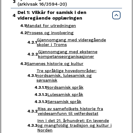
3
(arkivsak 16/3594-20)
Del 1: Vilkår for samisk i den
Send oss faktura
4
Luk
videregående opplæringen
4.1
Mandat for utredningen
Kontakt oss
4.2
Prosess og involvering
Gjennomgang med videregående
4.2.1
skoler i Troms
Postadresse
Samtykke
Detaljer
Om
Gjennomgang med eksterne
4.2.2
Troms fylkeskommune
kompetanseorganisasjoner
Postboks 6600
4.3
Samenes historie og kultur
Vi bruker informasjonskapsler (cookies) for å
9296 Tromsø
forbedre brukeropplevelsen på vårt nettsted,
Tre språklige hovedområder:
4.3.1
nordsamisk, lulesamisk og
tilpasse innhold og tilby funksjoner samt analysere
sørsamisk
trafikken vår. Ved å fortsette å bruke nettstedet,
E-post:
postmottak@tromsfylke.no
samtykker du til vår bruk av informasjonskapsler i
4.3.1.1
Nordsamisk språk
henhold til denne erklæringen. Du kan tilpasse bruk
4.3.1.2
Lulesamisk språk
Gå til eDialog
av informasjonskapsler under “Detaljer”.
4.3.1.3
Sørsamisk språk
Les mer om personvern hos oss
Riss av samefolkets historie fra
4.3.2
veidesamfunn til velferdsstat
Her finner du oss
Inn i det 21. århundret: En levende
4.3.3
og mangfoldig tradisjon og kultur i
Kun nødvendige
Fylkeshuset i Tromsø
Norden