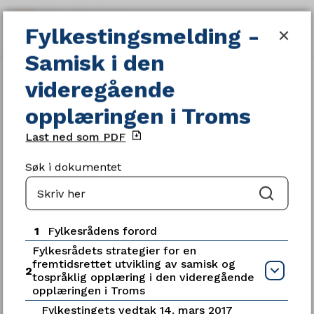
Fylkestingsmelding - Samisk i den
Fylkestingsmelding -
SØK
MENY
Samisk i den
Du
Gjeldende planer og strategier
videregående
er
her:
opplæringen i Troms
Last ned som PDF
Søk i dokumentet
Servicetorget
Søk
Telefon
77 78 80 00
1
Fylkesrådens forord
Fylkesrådets strategier for en
Telefontid
fremtidsrettet utvikling av samisk og
2
Åpn
tospråklig opplæring i den videregående
Mandag - fredag kl. 09:00-15:00
opplæringen i Troms
Fylkestingets vedtak 14. mars 2017
Ledige stillinger