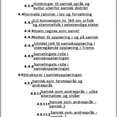
Holdninger til samisk språk og
Strandvegen 13
4.3.4
kultur utenfor samisk distrikt
9007 Tromsø
Godta alle
4.4
Formelle rammer i lov og forvaltning
ILO-konvensjon nr. 169 om urfolk
4.4.1
Åpningstid
og stammefolk i selvstendige stater
Mandag - fredag kl. 08:00-15:00
4.4.2
Hvem regnes som same?
4.4.3
Retten til opplæring i og på samisk
Se all kontaktinformasjon her
Utvidet rett til samiskopplæring i
4.4.4
videregående opplæring i Troms
Sametingets rolle i
4.4.5
samiskopplæringen
Følg oss
Sametingets rolle i
4.4.6
samiskopplæringen
4.5
Strukturer i samiskopplæringen
LinkedIn
Facebook
YouTube
Samisk som førstespråk og
4.5.1
andrespråk
Samisk som andrespråk - ulike
4.5.1.1
alternativer og nivåer
Samisk som andrespråk -
4.5.1.1.1
Personvern og informasjonskapsler
samisk 2
Samisk som andrespråk -
4.5.1.1.2
samisk 3
Tilgjengelighetserklæring