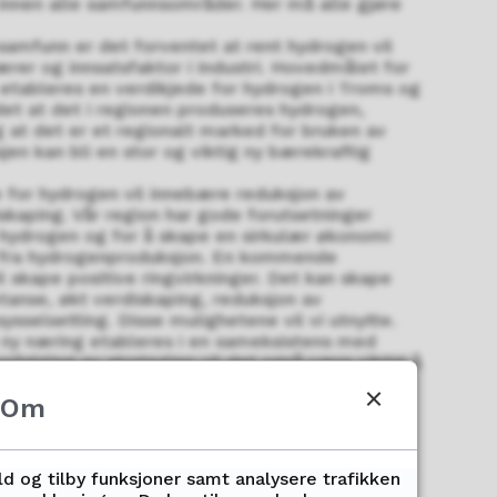
 innen alle samfunnsområder. Her må alle gjøre
-samfunn er det forventet at rent hydrogen vil
rer og innsatsfaktor i industri. Hovedmålet for
l etableres en verdikjede for hydrogen i Troms og
 det at det i regionen produseres hydrogen,
g at det er et regionalt marked for bruken av
en kan bli en stor og viktig ny bærekraftig
e for hydrogen vil innebære reduksjon av
skaping. Vår region har gode forutsetninger
 hydrogen og for å skape en sirkulær økonomi
 fra hydrogenproduksjon. En kommende
l skape positive ringvirkninger. Det kan skape
anse, økt verdiskaping, reduksjon av
ysselsetting. Disse mulighetene vil vi utnytte.
t ny næring etableres i en sameksistens med
pfølging av strategien vil det også være viktig å
 internasjonale forpliktelser ovenfor urfolk og
Om
net tilgangen på kompetent arbeidskraft,
g infrastruktur og nasjonale og regionale
oavlastning helt sentrale ele-
menter.
ld og tilby funksjoner samt analysere trafikken
t med hydrogenstrategien har vist oss hvor