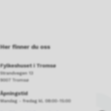
Her finner du oss
Fylkeshuset i Tromsø
Strandvegen 13
9007 Tromsø
Åpningstid
Mandag - fredag kl. 08:00-15:00