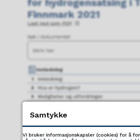
for hydrogensatsing i 
Finnmark 2021
Last ned som PDF
Søk i dokumentet
Innledning
1
Innledning
2
Hva er hydrogen?
3
Muligheter og utfordringer
4
Mål, strategier og måleparameter
Samtykke
Vi bruker informasjonskapsler (cookies) for å fo