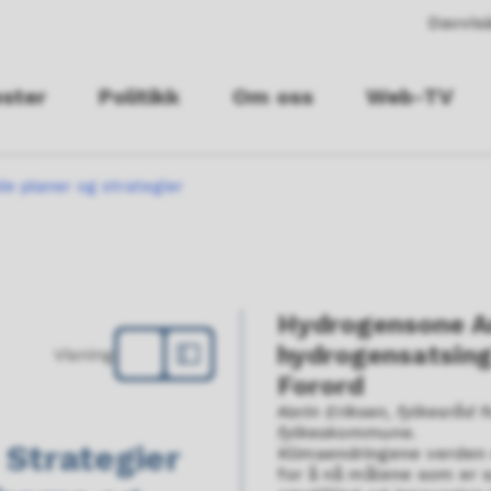
Davvisá
ester
Politikk
Om oss
Web-TV
e planer og strategier
Hydrogensone Ar
hydrogensatsing
Visning
Forord
Karin Eriksen, fylkesråd
fylkeskommune.
 Strategier
Klimaendringene verden s
for å nå målene som er sa