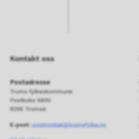
Kontakt oss
Postadresse
Troms fylkeskommune
Postboks 6600
9296 Tromsø
E-post:
postmottak@tromsfylke.no