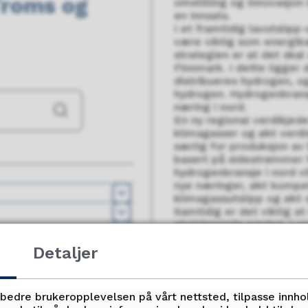
Troms og
omstilling og innovasjon
en innsats.
I et framtidig lavutslipp
være viktig som energibæ
strategien er at det ska
Finnmark. I dette ligger
distribueres hydrogen, o
hydrogen. Hydrogenbransj
næring i nord.
Søk
En ny regional verdikjed
klimagasser og økt verdi
særlig for produksjon av
basert på sidestrømmer
hydrogenbransje i nord vi
nye næringer, økt kompet
Åpne
klimagassutslipp og økt s
Samtidig er det viktig a
Åpne
eksisterende næring. I op
Åpne
ivareta våre nasjonale og
Detaljer
nasjonale minoriteter.
For å lykkes er blant an
næringsarealer, nødvendi
støtteordninger for risik
rbedre brukeropplevelsen på vårt nettsted, tilpasse innho
Vi er ikke i mål. Arbeide