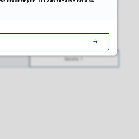
nne erklæringen. Du kan tilpasse bruk av
ngen er, og hvor viktig det er å “dra i samme
 vi avhengig av at mange aktører agerer samtidig.
kal stake ut en felles retning, mobilisere aktører
å lykkes. Fylkeskommunen som samfunnsutvikler
dette arbeidet.
Neste