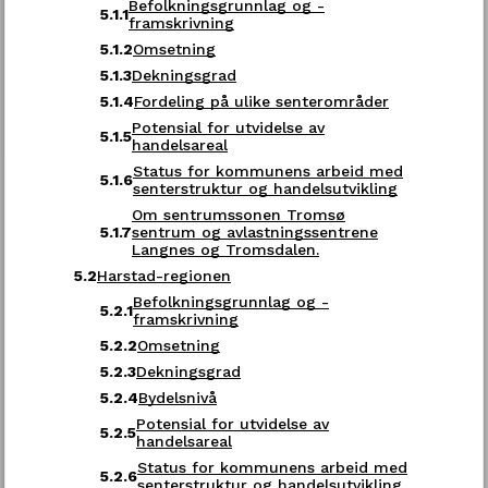
Befolkningsgrunnlag og -
5.1.1
framskrivning
Send oss faktura
5.1.2
Omsetning
5.1.3
Dekningsgrad
5.1.4
Fordeling på ulike senterområder
Kontakt oss
Potensial for utvidelse av
5.1.5
handelsareal
Postadresse
Status for kommunens arbeid med
5.1.6
Samtykke
Detaljer
Om
senterstruktur og handelsutvikling
Troms fylkeskommune
Om sentrumssonen Tromsø
Postboks 6600
5.1.7
sentrum og avlastningssentrene
Vi bruker informasjonskapsler (cookies) for å
Langnes og Tromsdalen.
9296 Tromsø
forbedre brukeropplevelsen på vårt nettsted,
5.2
Harstad-regionen
tilpasse innhold og tilby funksjoner samt analysere
trafikken vår. Ved å fortsette å bruke nettstedet,
Befolkningsgrunnlag og -
E-post:
postmottak@tromsfylke.no
5.2.1
samtykker du til vår bruk av informasjonskapsler i
framskrivning
henhold til denne erklæringen. Du kan tilpasse bruk
5.2.2
Omsetning
Gå til eDialog
av informasjonskapsler under “Detaljer”.
5.2.3
Dekningsgrad
5.2.4
Bydelsnivå
Les mer om personvern hos oss
Her finner du oss
Potensial for utvidelse av
5.2.5
handelsareal
Status for kommunens arbeid med
Kun nødvendige
Fylkeshuset i Tromsø
5.2.6
senterstruktur og handelsutvikling