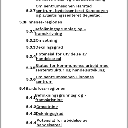
Strandvegen 13
Om sentrumssonen Harstad
5.2.7
sentrum, bydelssenteret Kanebogen
9007 Tromsø
Godta alle
og avlastningssenteret Seljestad.
5.3
Finnsnes-regionen
Åpningstid
Befolkningsgrunnlag og -
5.3.1
Mandag - fredag kl. 08:00-15:00
framskrivning
5.3.2
Omsetning
Se all kontaktinformasjon her
5.3.3
Dekningsgrad
Potensial for utvidelse av
5.3.4
handelsareal
Status for kommunenes arbeid med
Følg oss
5.3.5
senterstruktur og handelsutvikling
Om sentrumssonen Finnsnes
5.3.6
sentrum
LinkedIn
Facebook
YouTube
5.4
Bardufoss-regionen
Befolkningsgrunnlag og -
5.4.1
framskrivning
5.4.2
Omsetning
5.4.3
Dekningsgrad
Personvern og informasjonskapsler
Potensial for utvidelse av
5.4.4
handelsareal
Tilgjengelighetserklæring