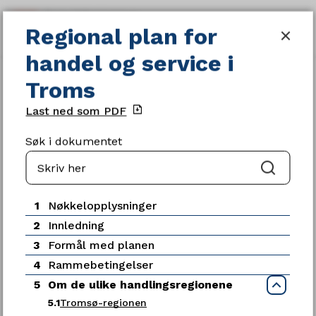
Regional plan for handel og servic
Regional plan for
SØK
MENY
handel og service i
Du
Gjeldende planer og strategier
Troms
er
her:
Last ned som PDF
Søk i dokumentet
Søk
Servicetorget
1
Nøkkelopplysninger
Telefon
2
Innledning
77 78 80 00
3
Formål med planen
Telefontid
4
Rammebetingelser
Mandag - fredag kl. 09:00-15:00
5
Om de ulike handlingsregionene
Luk
5.1
Tromsø-regionen
Ledige stillinger