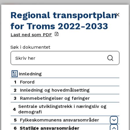
Regional transportplan for Troms
Regional transportplan
SØK
MENY
for Troms 2022-2033
Du
Gjeldende planer og strategier
Last ned som PDF
er
her:
Søk i dokumentet
Søk
Servicetorget
Innledning
1
Forord
Telefon
2
Innledning og hovedmålsetting
77 78 80 00
3
Rammebetingelser og føringer
Sentrale utviklingstrekk i næringsliv og
Telefontid
4
demografi
Mandag - fredag kl. 09:00-15:00
5
Fylkeskommunens ansvarsområder
Åpn
6
Statlige ansvarsområder
Ledige stillinger