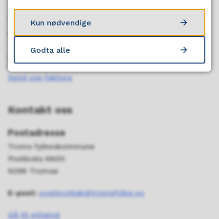
Telefontid
Kun nødvendige
Mandag - fredag kl. 09:00-15:00
Godta alle
Ledige stillinger
Send oss faktura
Kontakt oss
Postadresse
Troms fylkeskommune
Postboks 6600
9296 Tromsø
E-post:
postmottak@tromsfylke.no
Gå til eDialog