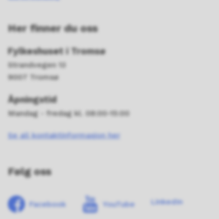
Her finner du oss
Fylkeshuset i Tromsø
Strandvegen 13
9007 Tromsø
Åpningstid
Mandag - fredag kl. 08:00-15:00
Se all kontaktinformasjon her
Følg oss
LinkedIn
Facebook
YouTube