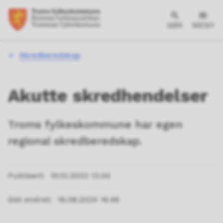
SØK
MENY
Du
Skredberedskap
er
her:
Akutte skredhendelser
Troms fylkeskommune har egen
regional skredberedskap.
Publisert
19.10.2023 13.00
Sist endret
16.08.2024 16.48