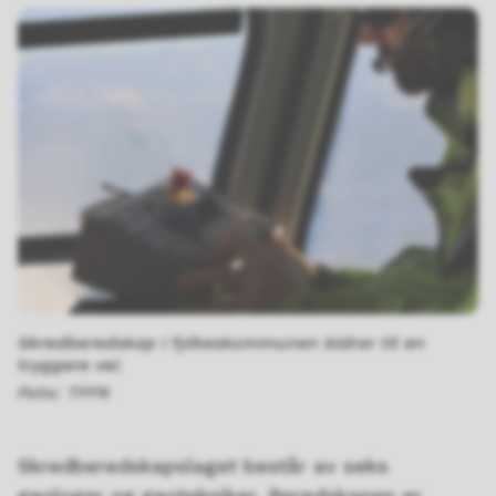
Skredberedskap i fylkeskommunen bidrar til en
tryggere vei.
TFFK
Skredberedskapslaget består av seks
geologer og geotekniker. Beredskapen er