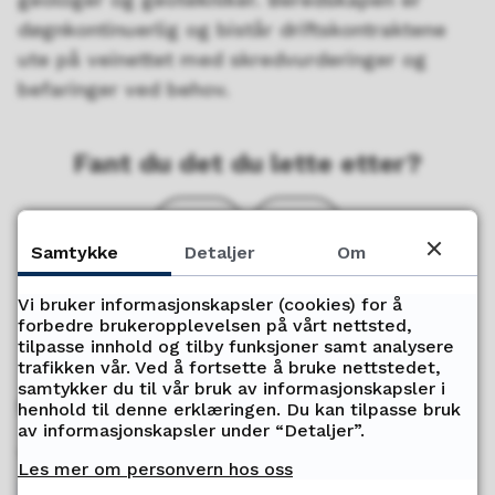
døgnkontinuerlig og bistår driftskontraktene
ute på veinettet med skredvurderinger og
befaringer ved behov.
Fant du det du lette etter?
Ja
Nei
Samtykke
Detaljer
Om
Vi bruker informasjonskapsler (cookies) for å
forbedre brukeropplevelsen på vårt nettsted,
tilpasse innhold og tilby funksjoner samt analysere
trafikken vår. Ved å fortsette å bruke nettstedet,
samtykker du til vår bruk av informasjonskapsler i
Servicetorget
henhold til denne erklæringen. Du kan tilpasse bruk
av informasjonskapsler under “Detaljer”.
Telefon
Les mer om personvern hos oss
77 78 80 00