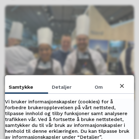
Samtykke
Detaljer
Om
Vi bruker informasjonskapsler (cookies) for å
forbedre brukeropplevelsen på vårt nettsted,
Hovedutvalgsleder for næring, klima og miljø,
tilpasse innhold og tilby funksjoner samt analysere
Håkon Vahl (H) flankeres av kokkelærlingene
trafikken vår. Ved å fortsette å bruke nettstedet,
Thidarat Saiwong (Hildr) og Elliott Pär Gunnar
samtykker du til vår bruk av informasjonskapsler i
Jansson (Mathallen).
henhold til denne erklæringen. Du kan tilpasse bruk
av informasjonskapsler under “Detaljer”.