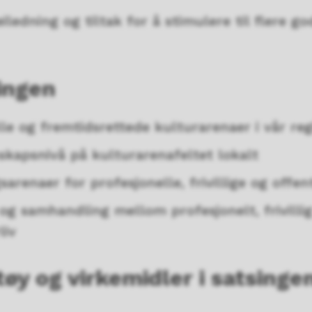
iledning og tiltak for å stimulere til flere g
ingen
lle og fremtidsrettede kulturarenaer i vår re
skapsnivå på kulturarenafeltet lokalt
sarenaer for profesjonelle, frivillige og offen
g samhandling mellom profesjonelt, frivilli
liv
tøy og virkemidler i satsinge