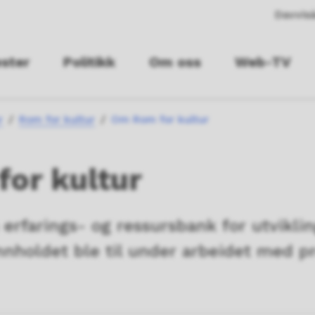
Davvisá
ester
Politikk
Om oss
Web-TV
r
Rom for kultur
Om Rom for kultur
or kultur
 erfarings- og ressursbank for utviklin
nnholdet ble til under arbeidet med 