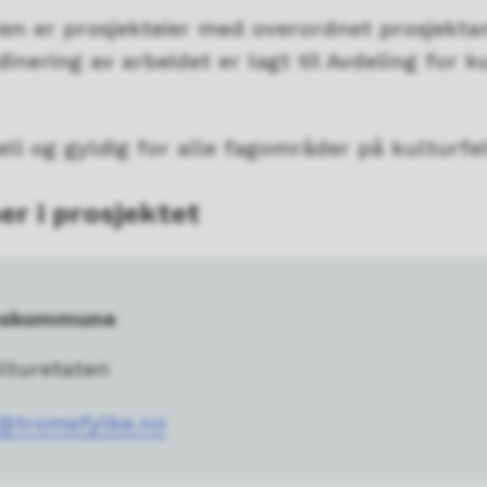
en er prosjekteier med overordnet prosjektan
inering av arbeidet er lagt til Avdeling for k
ll og gyldig for alle fagområder på kulturfel
r i prosjektet
eskommune
lturetaten
@tromsfylke.no