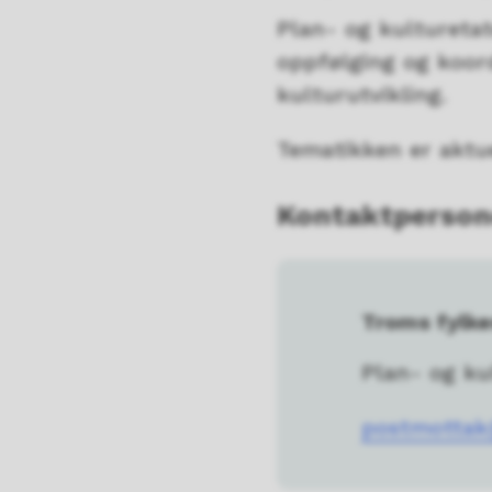
Plan- og kulturetat
oppfølging og koord
kulturutvikling.
Tematikken er aktue
Kontaktpersone
Troms fylk
Plan- og ku
postmottak