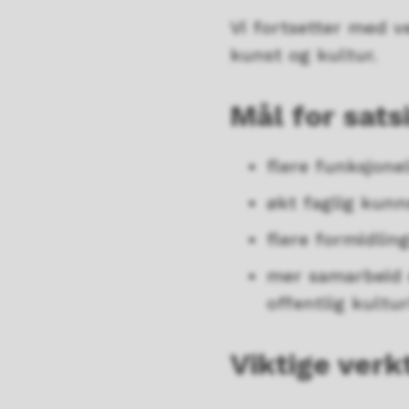
Vi fortsetter med ve
kunst og kultur.
Mål for sats
flere funksjone
økt faglig kunn
flere formidling
mer samarbeid o
offentlig kultur
Viktige verk