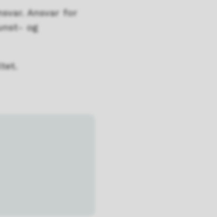
svar. Ansvar for
unst- og
tet.