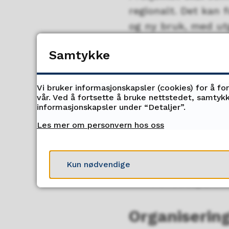
regionalt. Det kan
og ny bruk, med ut
Samtykke
Rom for kultur
veiledning, råd
Vi bruker informasjonskapsler (cookies) for å fo
vår. Ved å fortsette å bruke nettstedet, samtykk
befaringer og d
informasjonskapsler under “Detaljer”.
koblingspunkt 
Les mer om personvern hos oss
tilrettelegger
tilskuddsordni
Kun nødvendige
tilskuddspart
Organiserin