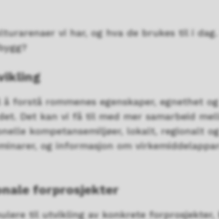
lturarenaer vi har, og hva de brukes til i dag
 bygg?
ikling
til å forstå rommenes egenskaper, egnethet og
 det. Det kan vi få til med mer samarbeid mel
jonelle kompetansemiljøer, lokalt, regionalt o
eminarer, og informasjon om virkemiddelappa
onale forprosjekter
ulere til utvikling av konkrete forprosjekter,