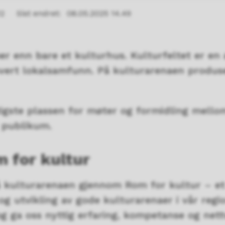
12
Sist endret
08.05.2025 14.49
r enn bare et kulturhus. Kulturfeltet er en 
hvert lokalsamfunn. På kulturarenaen produs
igste plassen for møter og formidling mello
 publikum.
 for kultur
å kulturarenaen gjennom Rom for kultur – et
 utvikling av gode kulturarenaer i vår regio
 og ga oss nyttig erfaring, kompetanse og net