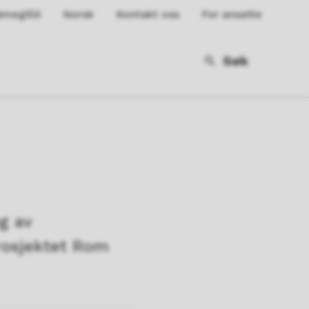
megillii
Norsk
Kontakt oss
For ansatte
Søk
g av
prosjektet Rom