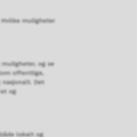
. Hvilke muligheter
 muligheter, og se
lom offentlige,
g nasjonalt. Det
rat og
 både lokalt og