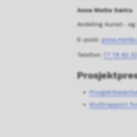
Anne Mette Sætra
Avdeling kunst- og
E-post:
anne.mette
Telefon:
77 78 82 2
Prosjektpre
Prosjektbeskriv
Sluttrapport fo