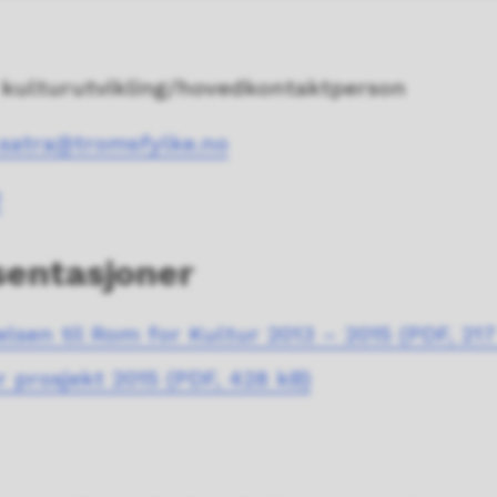
 kulturutvikling/hovedkontaktperson
.satra@tromsfylke.no
2
sentasjoner
elsen til Rom for Kultur 2013 – 2015
(PDF, 217
r prosjekt 2015
(PDF, 428 kB)