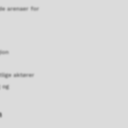
ode arenaer for
gion
tlige aktører
g og
n