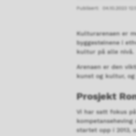
Publisert
04.10.2023 12.
Kulturarenaen er me
byggesteinene i et
kultur på alle nivå.
Arenaen er den vikt
kunst og kultur, og
Prosjekt Rom
Vi har satt fokus p
kompetanseheving og
startet opp i 2013,