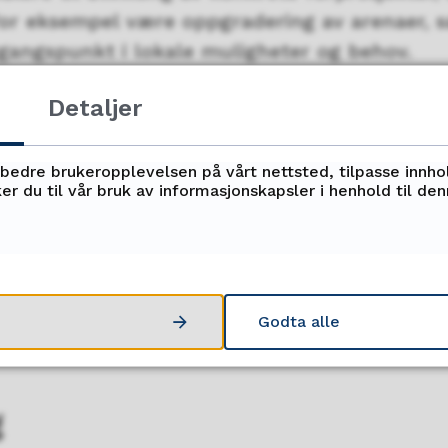
 for eksempel være oppgradering av arenaer, 
gangspunkt i lokale muligheter og behov.
Detaljer
 involveres på ulike måter i prosj
givning om prosess, søknadsskriving, finansie
rbedre brukeropplevelsen på vårt nettsted, tilpasse innho
er du til vår bruk av informasjonskapsler i henhold til de
iskusjonspart
mellom arenaeiere og kompetanseinstitusjon
 for fag- og kompetanseseminarer, informasj
nger
Godta alle
g