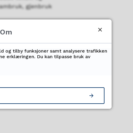
sambruk, gjenbruk
Om
ektene
ringsløsninger
ld og tilby funksjoner samt analysere trafikken
nne erklæringen. Du kan tilpasse bruk av
ene
onsmøter om