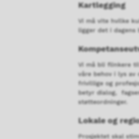
Kartlegging
Vi må vite hvilke ku
ligger det i dagens
Kompetanseutv
Vi må bli flinkere 
våre behov i lys av
frivillige og profes
betyr dialog, fags
støtteordninger.
Lokale og regi
Prosjektet skal stim