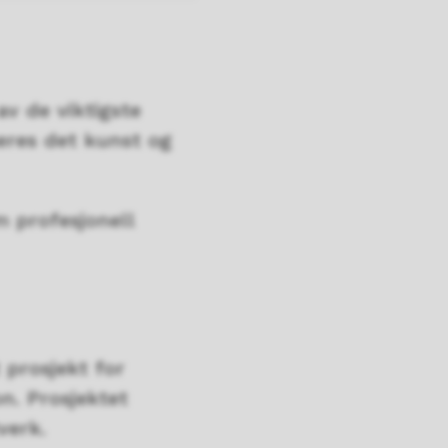
av de viktigste
eres det kunst og
m profesjonell
 prosjekt for
n. Prosjektet
tverk.