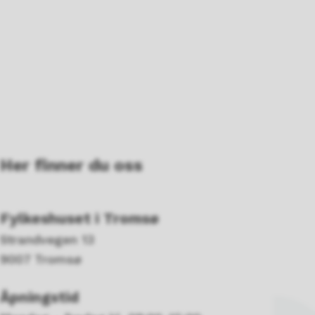
Her finner du oss
Fylkeshuset i Tromsø
Strandvegen 13
9007 Tromsø
Åpningstid