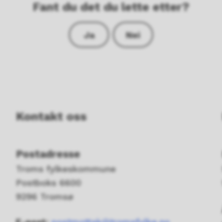
Fant du det du lette etter?
Ja
Nei
Kontakt oss
Postadresse
Troms fylkeskommune
Postboks 6600
9296 Tromsø
E-post:
postmottak@tromsfylke.no