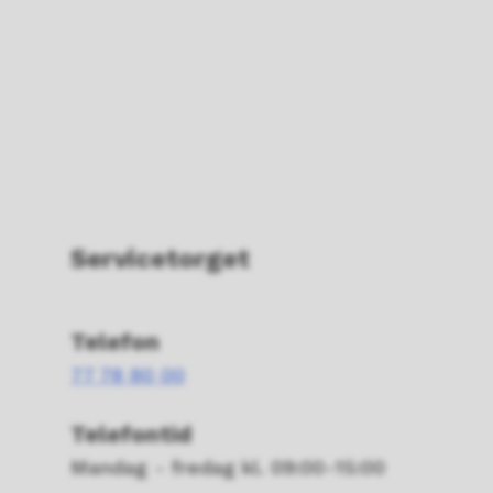
Servicetorget
Telefon
77 78 80 00
Telefontid
Mandag - fredag kl. 09:00-15:00