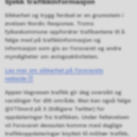
Sjekk trafikkinformasjon
Sikkerhet og trygg ferdsel er en grunnstein i
øvelsen Nordic Response. Troms
fylkeskommune oppfordrer trafikantene til å
følge med på trafikkinformasjon og
informasjon som gis av Forsvaret og andre
myndigheter om øvingsaktiviteten.
Les mer om sikkerhet på Forsvarets
nettside
Appen Vegvesen trafikk gir deg oversikt og
varslinger for ditt område. Man kan også følge
@VTSnord på X (tidligere Twitter) for
oppdateringer fra trafikken. Under feltøvelsen
vil Forsvaret dessuten komme med daglige
trafikkoppdateringer knyttet til militær trafikk,