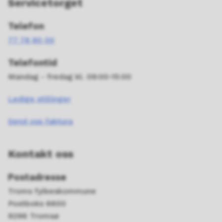
Servicetorget
Telefon
77 78 80 00
Telefontid
Mandag - fredag kl. 09:00-15:00
Ledige stillinger
Send oss faktura
Kontakt oss
Postadresse
Troms fylkeskommune
Postboks 6600
9296 Tromsø