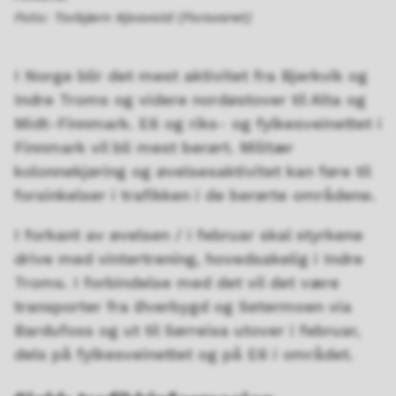
Torbjørn Kjosvold (Forsvaret)
I Norge blir det mest aktivitet fra Bjerkvik og
Indre Troms og videre nordøstover til Alta og
Midt-Finnmark. E6 og riks- og fylkesveinettet i
Finnmark vil bli mest berørt. Militær
kolonnekjøring og øvelsesaktivitet kan føre til
forsinkelser i trafikken i de berørte områdene.
I forkant av øvelsen / i februar skal styrkene
drive med vintertrening, hovedsakelig i Indre
Troms. I forbindelse med det vil det være
transporter fra Øverbygd og Setermoen via
Bardufoss og ut til Sørreisa utover i februar,
dels på fylkesveinettet og på E6 i området.