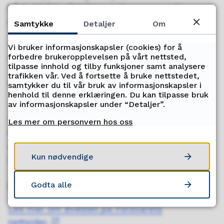
både i NRKs distriktssendinger og andre
regionale med
Samtykke
Detaljer
Om
Sjekk trafikkmeldinger på
175.no
Vi bruker informasjonskapsler (cookies) for å
forbedre brukeropplevelsen på vårt nettsted,
og
Fylkestrafikk.no.
tilpasse innhold og tilby funksjoner samt analysere
trafikken vår. Ved å fortsette å bruke nettstedet,
Øver på nordisk samarbeid
samtykker du til vår bruk av informasjonskapsler i
henhold til denne erklæringen. Du kan tilpasse bruk
av informasjonskapsler under “Detaljer”.
20.000 soldater fra 14 land skal delta i Nordic
Response. Av disse vil cirka 10.000 være på
Les mer om personvern hos oss
land. Nordic Response 2024 er en naturlig del
og forlengelse av NATO-øvelsen Steadfast
Kun nødvendige
Defender med til sammen 90 000 deltakere.
Mer informasjon
Godta alle
Les mer om øvelsen på Forsvarets
nettsider.