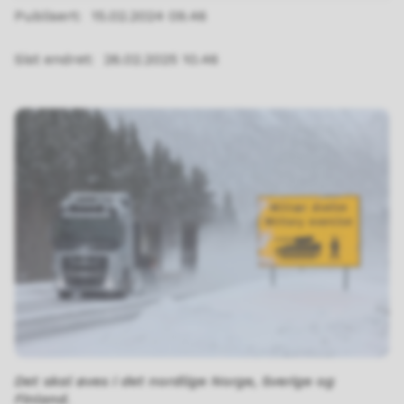
Publisert
15.02.2024 09.46
Sist endret
26.02.2025 10.46
Det skal øves i det nordlige Norge, Sverige og
Finland.