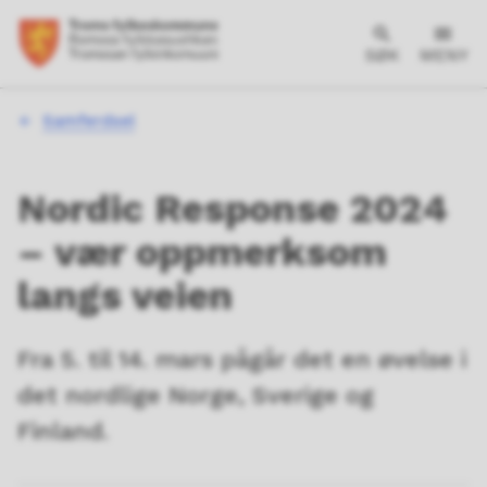
SØK
MENY
Du
Samferdsel
er
her:
Nordic Response 2024
– vær oppmerksom
langs veien
Fra 5. til 14. mars pågår det en øvelse i
det nordlige Norge, Sverige og
Finland.