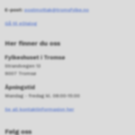
E-post:
postmottak@tromsfylke.no
Gå til eDialog
Her finner du oss
Fylkeshuset i Tromsø
Strandvegen 13
9007 Tromsø
Åpningstid
Mandag - fredag kl. 08:00-15:00
Se all kontaktinformasjon her
Følg oss