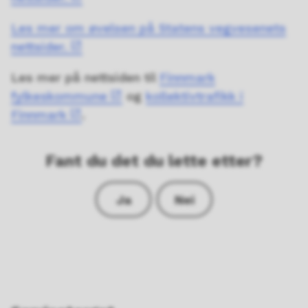
Les mer om øvelsen på Statens vegvesenets
nettsider.
Les mer på nettsiden til
Finnmark
fylkeskommune
og
kollektivtrafikk i
Finnmark
.
Fant du det du lette etter?
Ja
Nei