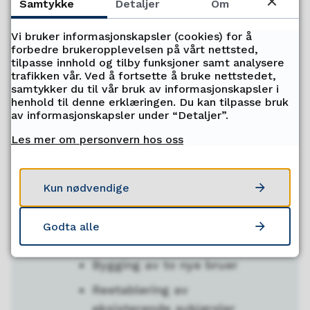
Breddeutvidelse av
Samtykke
Detaljer
Om
veien til minimum 5,5 m
Vi bruker informasjonskapsler (cookies) for å
Stedvis omlegging av
forbedre brukeropplevelsen på vårt nettsted,
tilpasse innhold og tilby funksjoner samt analysere
veitraseen
trafikken vår. Ved å fortsette å bruke nettstedet,
samtykker du til vår bruk av informasjonskapsler i
Etablering av stikkrenner
henhold til denne erklæringen. Du kan tilpasse bruk
i ulike dimensjoner
av informasjonskapsler under “Detaljer”.
Bygging av støttemurer
Les mer om personvern hos oss
Rassikring av ulike
former og fanggjerder
Kun nødvendige
Erosjonssikring samt
etablering av
Godta alle
motfyllinger
Bygging av to nye bruer
Reetablering av
eksisterende avkjørsler