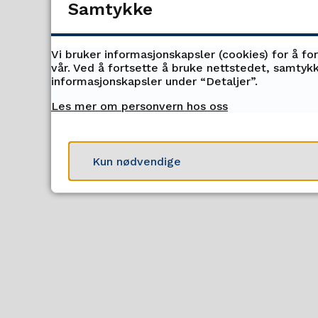
desember 2023. Det 
Samtykke
Vi bruker informasjonskapsler (cookies) for å fo
vår. Ved å fortsette å bruke nettstedet, samtykk
Innspill sen
informasjonskapsler under “Detaljer”.
kl. 12.00.
Les mer om personvern hos oss
Kun nødvendige