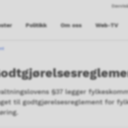
Davvisá
ester
Politikk
Om oss
Web-TV
nt
Godtgjørelsesregleme
rvaltningslovens §37 legger fylkesko
get til godtgjørelsesreglement for fyl
høring.