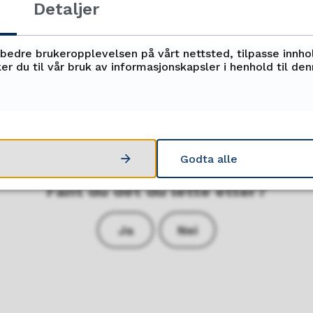
er derfor mulig endringer vil komme i det e
Detaljer
rbedre brukeropplevelsen på vårt nettsted, tilpasse innho
er du til vår bruk av informasjonskapsler i henhold til de
des til
tor.arne.morskogen@tffk.no
innen 30.
Godta alle
Fant du det du lette etter?
Ja
Nei