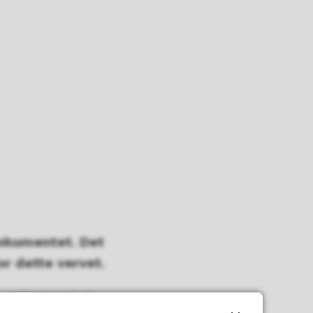
 dokumentet. Det
or dette vervet.
 samlingen 4-8