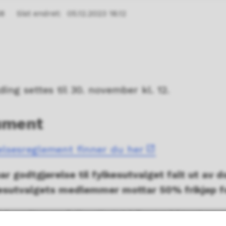
58
Sist endret
05.12.2023 18.12
ding settes til 30. november kl. 12.
ument
relsesreglement finner du her
ar godtgjørelse til fylkesutvalget falt ut av
lkesutvalgets medlemmer mottar 50% frikjøp f
tisk vedtas av fylkestinget i Troms i løpet av