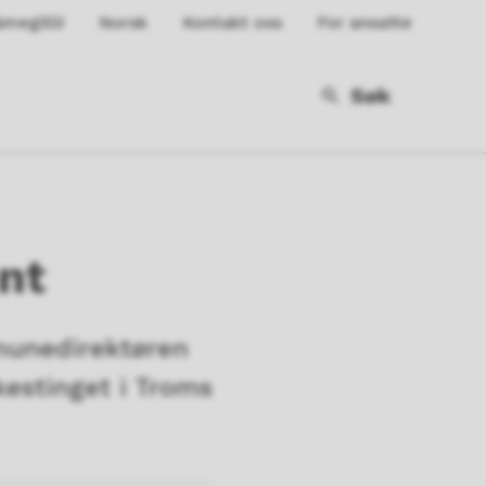
megillii
Norsk
Kontakt oss
For ansatte
Søk
nt
mmunedirektøren
kestinget i Troms