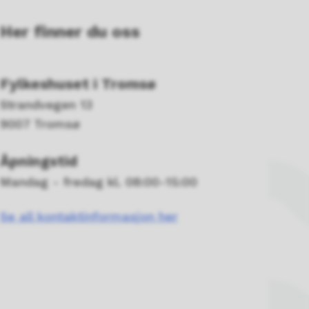
Her finner du oss
Fylkeshuset i Tromsø
Strandvegen 13
9007 Tromsø
Åpningstid
Mandag - fredag kl. 08:00-15:00
Se all kontaktinformasjon her