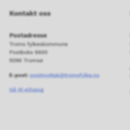
Kontakt oss
Postadresse
Troms fylkeskommune
Postboks 6600
9296 Tromsø
E-post:
postmottak@tromsfylke.no
Gå til eDialog