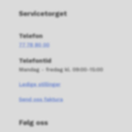
Servicetorget
Telefon
77 78 80 00
Telefontid
Mandag - fredag kl. 09:00-15:00
Ledige stillinger
Send oss faktura
Følg oss