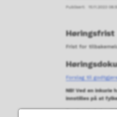
Publisert
15.11.2023 08.
Høringsfrist
Frist for tilbakemel
Høringsdok
Forslag til godtgjø
NB! Ved en inkurie h
innstilles på at fy
Forslaget skal poli