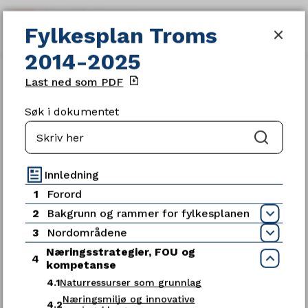
Fylkesplan Troms 2014-2025
Fylkesplan Troms
SØK
MENY
2014-2025
Du
Gjeldende planer og strategier
Last ned som PDF
er
her:
Søk i dokumentet
Søk
Servicetorget
Innledning
1
Forord
Telefon
2
Bakgrunn og rammer for fylkesplanen
Åpn
77 78 80 00
3
Nordområdene
Åpn
Næringsstrategier, FOU og
Telefontid
4
Luk
kompetanse
Mandag - fredag kl. 09:00-15:00
4.1
Naturressurser som grunnlag
Næringsmiljø og innovative
4.2
Ledige stillinger