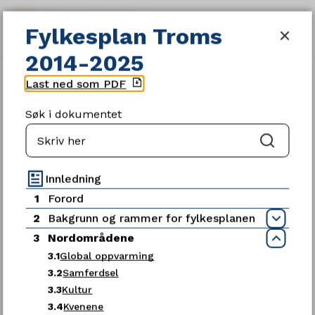
Fylkesplan Troms 2014-2025
Fylkesplan Troms
SØK
MENY
2014-2025
Du
Gjeldende planer og strategier
Last ned som PDF
er
her:
Søk i dokumentet
Søk
Servicetorget
Innledning
1
Forord
Telefon
2
Bakgrunn og rammer for fylkesplanen
Åpn
77 78 80 00
3
Nordområdene
Luk
3.1
Global oppvarming
Telefontid
3.2
Samferdsel
Mandag - fredag kl. 09:00-15:00
3.3
Kultur
3.4
Kvenene
Ledige stillinger