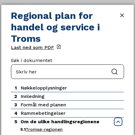
Regional plan for handel og servic
Regional plan for
SØK
MENY
handel og service i
Du
Gjeldende planer og strategier
Troms
er
her:
Last ned som PDF
Søk i dokumentet
Søk
Servicetorget
1
Nøkkelopplysninger
Telefon
2
Innledning
77 78 80 00
3
Formål med planen
Telefontid
4
Rammebetingelser
Mandag - fredag kl. 09:00-15:00
5
Om de ulike handlingsregionene
Luk
5.1
Tromsø-regionen
Ledige stillinger