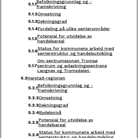
Befolkningsgrunnlag og -
5.1.1
framskrivning
Send oss faktura
5.1.2
Omsetning
5.1.3
Dekningsgrad
5.1.4
Fordeling på ulike senterområder
Kontakt oss
Potensial for utvidelse av
5.1.5
handelsareal
Postadresse
Status for kommunens arbeid med
5.1.6
Samtykke
Detaljer
Om
senterstruktur og handelsutvikling
Troms fylkeskommune
Om sentrumssonen Tromsø
Postboks 6600
5.1.7
sentrum og avlastningssentrene
Vi bruker informasjonskapsler (cookies) for å
Langnes og Tromsdalen.
9296 Tromsø
forbedre brukeropplevelsen på vårt nettsted,
5.2
Harstad-regionen
tilpasse innhold og tilby funksjoner samt analysere
trafikken vår. Ved å fortsette å bruke nettstedet,
Befolkningsgrunnlag og -
E-post:
postmottak@tromsfylke.no
5.2.1
samtykker du til vår bruk av informasjonskapsler i
framskrivning
henhold til denne erklæringen. Du kan tilpasse bruk
5.2.2
Omsetning
Gå til eDialog
av informasjonskapsler under “Detaljer”.
5.2.3
Dekningsgrad
5.2.4
Bydelsnivå
Les mer om personvern hos oss
Her finner du oss
Potensial for utvidelse av
5.2.5
handelsareal
Status for kommunens arbeid med
Kun nødvendige
Fylkeshuset i Tromsø
5.2.6
senterstruktur og handelsutvikling