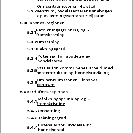
Strandvegen 13
Om sentrumssonen Harstad
5.2.7
sentrum, bydelssenteret Kanebogen
9007 Tromsø
Godta alle
og avlastningssenteret Seljestad.
5.3
Finnsnes-regionen
Åpningstid
Befolkningsgrunnlag og -
5.3.1
Mandag - fredag kl. 08:00-15:00
framskrivning
5.3.2
Omsetning
Se all kontaktinformasjon her
5.3.3
Dekningsgrad
Potensial for utvidelse av
5.3.4
handelsareal
Status for kommunenes arbeid med
Følg oss
5.3.5
senterstruktur og handelsutvikling
Om sentrumssonen Finnsnes
5.3.6
sentrum
LinkedIn
Facebook
YouTube
5.4
Bardufoss-regionen
Befolkningsgrunnlag og -
5.4.1
framskrivning
5.4.2
Omsetning
5.4.3
Dekningsgrad
Personvern og informasjonskapsler
Potensial for utvidelse av
5.4.4
handelsareal
Tilgjengelighetserklæring