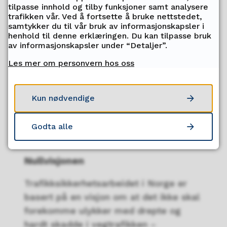
2027 er nå åpen, med søknadsfrist 15.
tilpasse innhold og tilby funksjoner samt analysere
november.
Les mer her.
trafikken vår. Ved å fortsette å bruke nettstedet,
samtykker du til vår bruk av informasjonskapsler i
henhold til denne erklæringen. Du kan tilpasse bruk
Se mer om å søke midler her:
av informasjonskapsler under “Detaljer”.
Les mer om personvern hos oss
Trafikksikkerhetsmidler -
Troms fylkeskommune
Kun nødvendige
Godta alle
Nullvisjonen
Trafikksikkerhetsarbeidet i Norge er
basert på en visjon om at det ikke skal
forekomme ulykker med drepte og
hardt skadde i vegtrafikken –