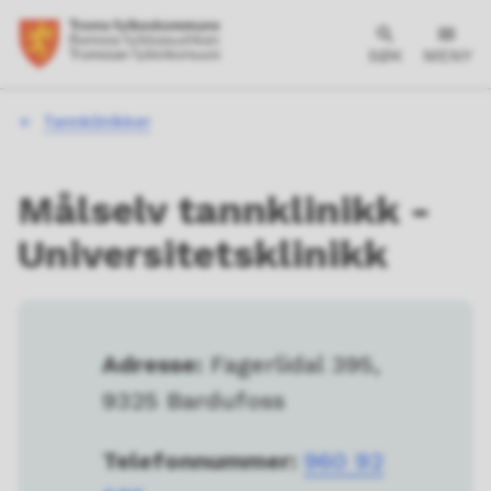
SØK
MENY
Du
Tannklinikker
er
her:
Målselv tannklinikk -
Universitetsklinikk
Adresse:
Fagerlidal 395,
9325 Bardufoss
Telefonnummer:
960 92