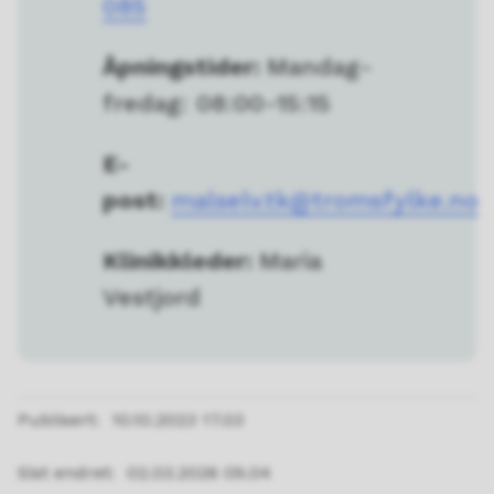
085
Åpningstider:
Mandag-
fredag: 08:00-15:15
E-
post:
malselv.tk@tromsfylke.no
Klinikkleder:
Maria
Vestjord
Publisert
10.10.2023 17.03
Sist endret
02.03.2026 09.04