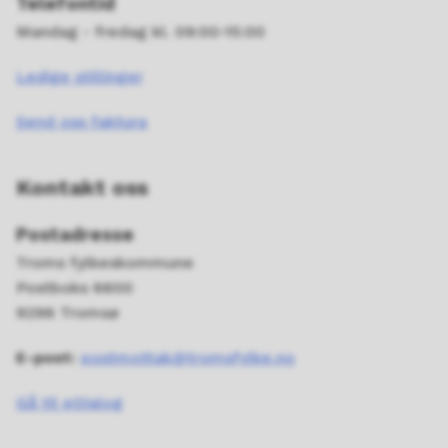
Telefontid
Mandag - fredag kl. 09:00-15:00
Ledige stillinger
Send oss faktura
Kontakt oss
Postadresse
Troms fylkeskommune
Postboks 6600
9296 Tromsø
E-post:
postmottak@tromsfylke.no
Gå til eDialog