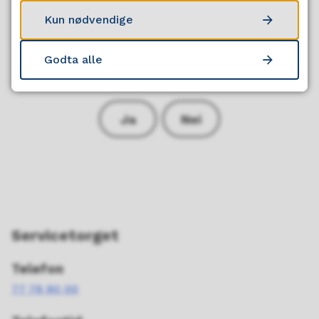
Kun nødvendige
Godta alle
Fant du det du lette etter?
Ja
Nei
Servicetorget
Telefon
77 78 80 00