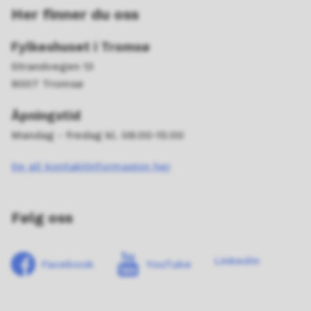
Her finner du oss
Fylkeshuset i Tromsø
Strandvegen 13
9007 Tromsø
Åpningstid
Mandag - fredag kl. 08:00-15:00
Se all kontaktinformasjon her
Følg oss
LinkedIn
Facebook
YouTube