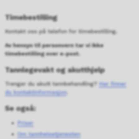
Timebestilling
Kontakt oss på telefon for timebestilling.
Av hensyn til personvern tar vi ikke
timebestilling over e-post.
Tannlegevakt og akutthjelp
Trenger du akutt tannbehandling?
Her finner
du kontaktinformasjon
.
Se også:
Priser
Om tannhelsetjenesten