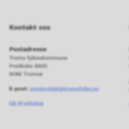
Kontakt oss
Postadresse
Troms fylkeskommune
Postboks 6600
9296 Tromsø
E-post:
postmottak@tromsfylke.no
Gå til eDialog