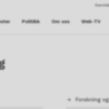
Davvisá
ester
Politikk
Om oss
Web-TV
g
Forskning og