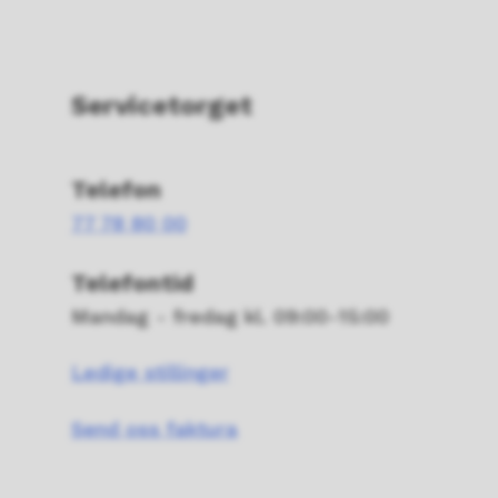
Servicetorget
Telefon
77 78 80 00
Telefontid
Mandag - fredag kl. 09:00-15:00
Ledige stillinger
Send oss faktura