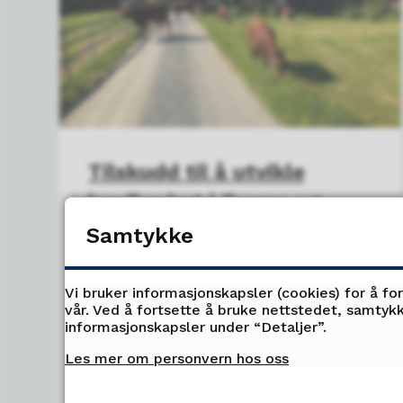
Tilskudd til å utvikle
landbruket i Troms og
Nord-Norge
Samtykke
Troms fylkeskommune har lyst
Vi bruker informasjonskapsler (cookies) for å fo
ut to tilskuddsordninger med
vår. Ved å fortsette å bruke nettstedet, samtykk
informasjonskapsler under “Detaljer”.
søknadsfrist 10. mars 2026,
som skal bidra til å
Les mer om personvern hos oss
videreutvikle landbruket i