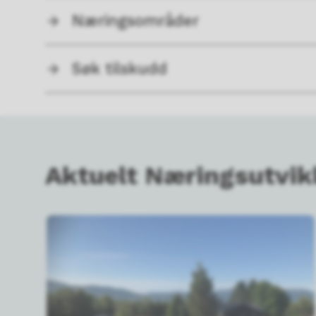
Næringsområder
Søk tilskudd
Aktuelt Næringsutvik