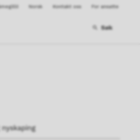
megillii
Norsk
Kontakt oss
For ansatte
Søk
 nyskaping