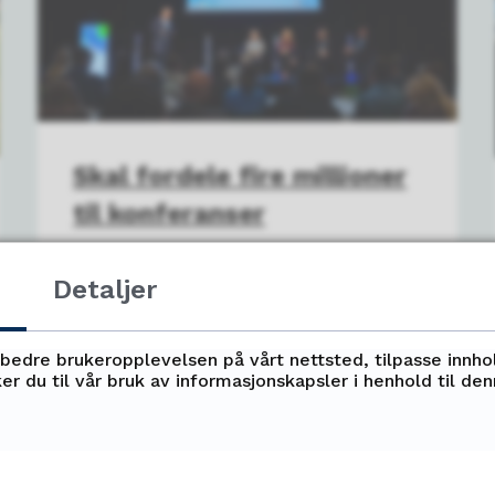
Skal fordele fire millioner
til konferanser
Nå lanseres en helt ny
Detaljer
støtteordning direkte rettet
mot konferansearrangører i
rbedre brukeropplevelsen på vårt nettsted, tilpasse innho
Troms. En pott på fire millioner
er du til vår bruk av informasjonskapsler i henhold til de
er satt av til konferanser som
bidrar til næringsutvikling,
grønn...