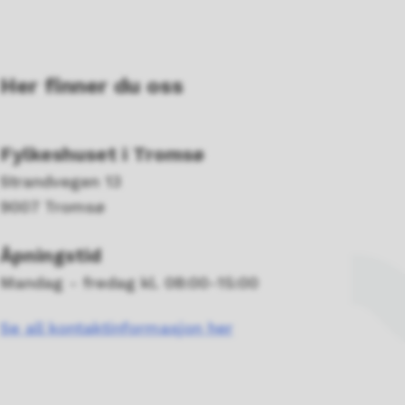
Her finner du oss
Fylkeshuset i Tromsø
Strandvegen 13
9007 Tromsø
Åpningstid
Mandag - fredag kl. 08:00-15:00
Se all kontaktinformasjon her