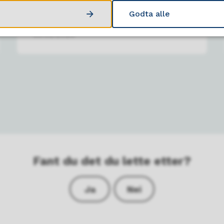
Godta alle
03.02.2026
Fant du det du lette etter?
Ja
Nei