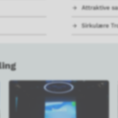
Attraktive 
Sirkulære T
ling