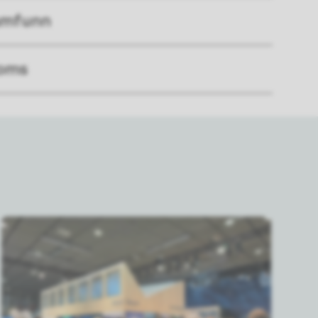
samfunn
roms